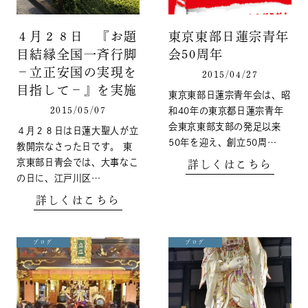
４月２８日 『お題
東京東部日蓮宗青年
目結縁全国一斉行脚
会50周年
－立正安国の実現を
2015/04/27
目指して－』を実施
東京東部日蓮宗青年会は、昭
2015/05/07
和40年の東京都日蓮宗青年
会東京東部支部の発足以来
４月２８日は日蓮大聖人が立
50年を迎え、創立50周…
教開宗なさった日です。 東
京東部日青会では、大事なこ
詳しくはこちら
の日に、江戸川区…
詳しくはこちら
ブログ
ブログ