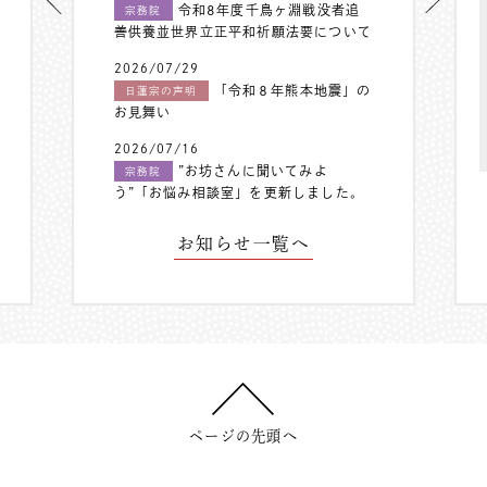
令和8年度千鳥ヶ淵戦没者追
宗務院
善供養並世界立正平和祈願法要について
2026/07/29
「令和８年熊本地震」の
日蓮宗の声明
お見舞い
2026/07/16
”お坊さんに聞いてみよ
宗務院
う”「お悩み相談室」を更新しました。
お知らせ一覧へ
ページの先頭へ