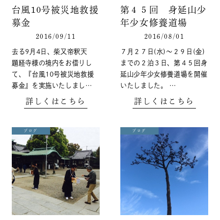
台風10号被災地救援
第４５回 身延山少
募金
年少女修養道場
2016/09/11
2016/08/01
去る9月4日、柴又帝釈天
７月２７日(水)〜２９日(金)
題経寺様の境内をお借りし
までの２泊３日、第４５回身
て、『台風10号被災地救援
延山少年少女修養道場を開催
募金』を実施いたしまし…
いたしました。 …
詳しくはこちら
詳しくはこちら
ブログ
ブログ