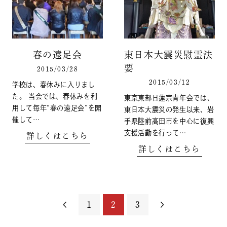
春の遠足会
東日本大震災慰霊法
要
2015/03/28
2015/03/12
学校は、春休みに入りまし
た。 当会では、春休みを利
東京東部日蓮宗青年会では、
用して毎年“春の遠足会”を開
東日本大震災の発生以来、岩
催して…
手県陸前高田市を中心に復興
支援活動を行って…
詳しくはこちら
詳しくはこちら
1
2
3