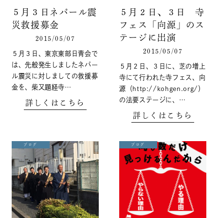
５月３日ネパール震
５月２日、３日 寺
災救援募金
フェス「向源」のス
テージに出演
2015/05/07
2015/05/07
５月３日、東京東部日青会で
は、先般発生しましたネパー
５月２日、３日に、芝の増上
ル震災に対しましての救援募
寺にて行われた寺フェス、向
金を、柴又題経寺…
源（http://kohgen.org/）
の法要ステージに、…
詳しくはこちら
詳しくはこちら
ブログ
ブログ