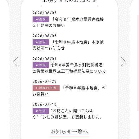
からの
2026/08/05
「令和８年熊本地震災害義援
宗務院
金」勧募のお願い
2026/08/05
「令和８年熊本地震」本宗被
宗務院
害状況のお知らせ
2026/08/01
令和8年度千鳥ヶ淵戦没者追
宗務院
善供養並世界立正平和祈願法要について
2026/07/29
「令和８年熊本地震」の
日蓮宗の声明
お見舞い
2026/07/16
”お坊さんに聞いてみよ
宗務院
う”「お悩み相談室」を更新しました。
お知らせ一覧へ