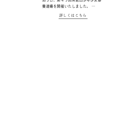
泊３日、第４５回身延山少年少女修
養道場を開催いたしました。 …
詳しくはこちら