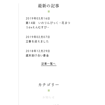
最新の記事
2019年03月16日
第14回 いのりんぴっく－花まつ
りdeえんむすび－
2019年02月07日
立春を迎えました
2018年12月29日
歳末助け合い募金
記事一覧へ
カテゴリー
お知らせ