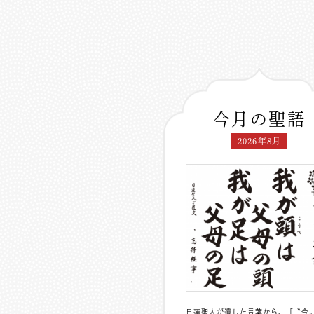
今月の聖語
2026年8月
日蓮聖人が遺した言葉から、「〝今