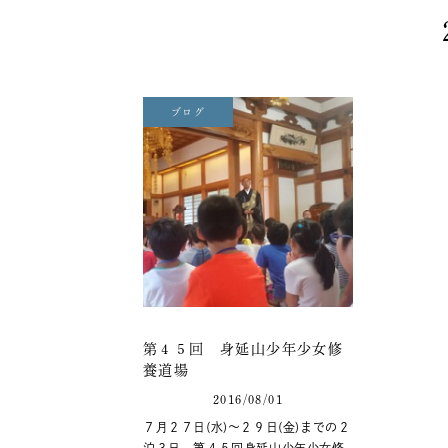
ブログ
第４５回 身延山少年少女修
養道場
2016/08/01
７月２７日(水)〜２９日(金)までの２