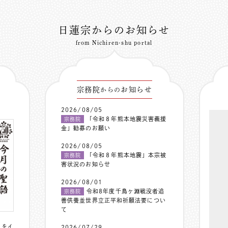
日蓮宗からのお知らせ
from Nichiren-shu portal
宗務院
お知らせ
からの
2026/08/05
「令和８年熊本地震災害義援
宗務院
金」勧募のお願い
2026/08/05
「令和８年熊本地震」本宗被
宗務院
害状況のお知らせ
2026/08/01
令和8年度千鳥ヶ淵戦没者追
宗務院
善供養並世界立正平和祈願法要につい
て
〟をイ
2026/07/29