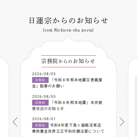
日蓮宗からのお知らせ
from Nichiren-shu portal
宗務院
お知らせ
からの
2026/08/05
「令和８年熊本地震災害義援
宗務院
金」勧募のお願い
2026/08/05
「令和８年熊本地震」本宗被
宗務院
害状況のお知らせ
2026/08/01
令和8年度千鳥ヶ淵戦没者追
宗務院
善供養並世界立正平和祈願法要について