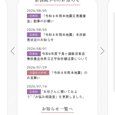
からの
2026/08/05
「令和８年熊本地震災害義援
宗務院
金」勧募のお願い
2026/08/05
「令和８年熊本地震」本宗被
宗務院
害状況のお知らせ
2026/08/01
令和8年度千鳥ヶ淵戦没者追
宗務院
善供養並世界立正平和祈願法要について
2026/07/29
「令和８年熊本地震」の
日蓮宗の声明
お見舞い
2026/07/16
”お坊さんに聞いてみよ
宗務院
う”「お悩み相談室」を更新しました。
お知らせ一覧へ