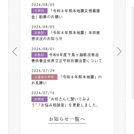
2026/08/05
「令和８年熊本地震災害義援
宗務院
金」勧募のお願い
2026/08/05
「令和８年熊本地震」本宗被
宗務院
害状況のお知らせ
2026/08/01
令和8年度千鳥ヶ淵戦没者追
宗務院
善供養並世界立正平和祈願法要について
2026/07/29
「令和８年熊本地震」の
日蓮宗の声明
お見舞い
2026/07/16
”お坊さんに聞いてみよ
宗務院
う”「お悩み相談室」を更新しました。
お知らせ一覧へ