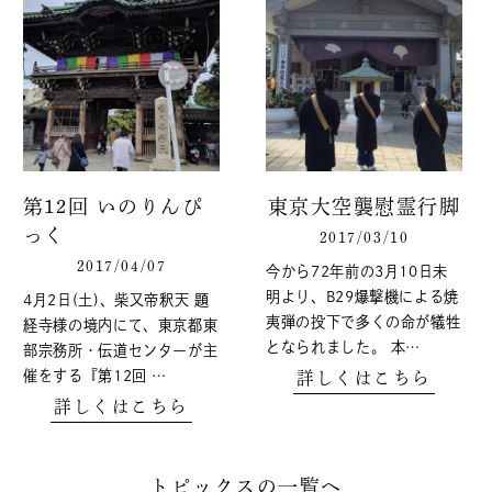
第12回 いのりんぴ
東京大空襲慰霊行脚
っく
2017/03/10
2017/04/07
今から72年前の3月10日未
明より、B29爆撃機による焼
4月2日(土)、柴又帝釈天 題
夷弾の投下で多くの命が犠牲
経寺様の境内にて、東京都東
となられました。 本…
部宗務所・伝道センターが主
催をする『第12回 …
詳しくはこちら
詳しくはこちら
トピックスの一覧へ