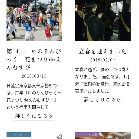
第14回 いのりんぴ
立春を迎えました
っく－花まつりdeえ
2019/02/07
んむすび－
立春が過ぎ、暦の上では春と
2019/03/16
なりました。 当会では、1月
末に恒例の寒修行、定例会を
日蓮宗東京都東部宗務所で
実施いたしました…
は、毎年『いのりんぴっく－
詳しくはこちら
花まつりdeえんむすび－』
という行事を開催して…
詳しくはこちら
ブログ
イベント・活動