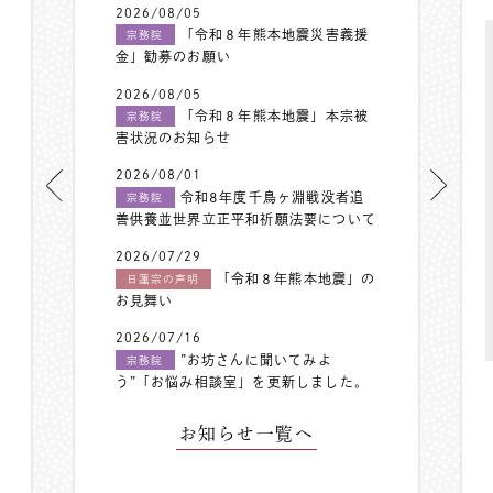
2026/08/05
「令和８年熊本地震災害義援
宗務院
金」勧募のお願い
2026/08/05
「令和８年熊本地震」本宗被
宗務院
害状況のお知らせ
2026/08/01
令和8年度千鳥ヶ淵戦没者追
宗務院
善供養並世界立正平和祈願法要について
2026/07/29
「令和８年熊本地震」の
日蓮宗の声明
お見舞い
2026/07/16
”お坊さんに聞いてみよ
宗務院
う”「お悩み相談室」を更新しました。
お知らせ一覧へ