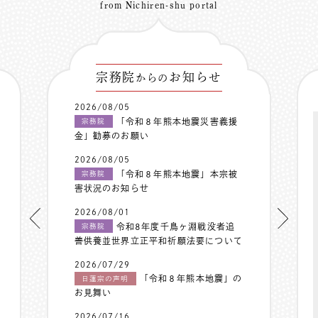
from Nichiren-shu portal
宗務院
お知らせ
からの
2026/08/05
「令和８年熊本地震災害義援
宗務院
金」勧募のお願い
2026/08/05
「令和８年熊本地震」本宗被
宗務院
害状況のお知らせ
2026/08/01
令和8年度千鳥ヶ淵戦没者追
宗務院
善供養並世界立正平和祈願法要について
2026/07/29
「令和８年熊本地震」の
日蓮宗の声明
お見舞い
2026/07/16