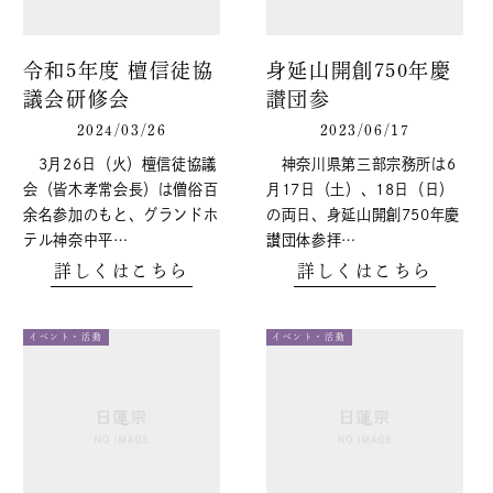
令和5年度 檀信徒協
身延山開創750年慶
議会研修会
讃団参
2024/03/26
2023/06/17
3月26日（火）檀信徒協議
神奈川県第三部宗務所は6
会（皆木孝常会長）は僧俗百
月17日（土）、18日（日）
余名参加のもと、グランドホ
の両日、身延山開創750年慶
テル神奈中平…
讃団体参拝…
詳しくはこちら
詳しくはこちら
イベント・活動
イベント・活動