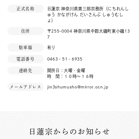
正式名称
日蓮宗 神奈川県第三部宗務所（にちれんし
ゅう かながけん だいさんぶ しゅうむし
ょ）
住所
〒255-0004 神奈川県中郡大磯町東小磯13
7
駐車場
有り
電話番号
0463‐51‐6935
連絡先
開所日：火曜・金曜
時 間：１０時～１６時
メールアドレス
jin3shumusho@mirror.ocn.jp
日蓮宗からのお知らせ