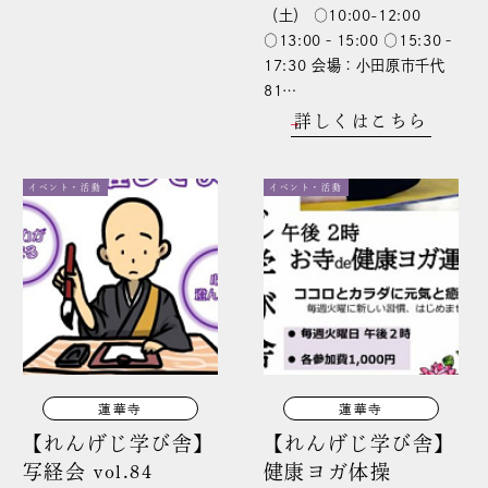
（土） ○10:00-12:00
○13:00‐15:00 ○15:30‐
17:30 会場：小田原市千代
81…
詳しくはこちら
イベント・活動
イベント・活動
蓮華寺
蓮華寺
【れんげじ学び舎】
【れんげじ学び舎】
写経会 vol.84
健康ヨガ体操