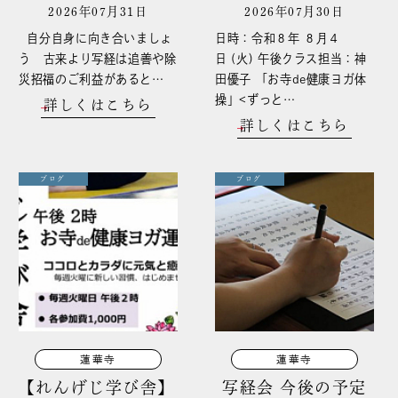
2026年07月31日
2026年07月30日
自分自身に向き合いましょ
日時：令和８年 ８月４
う 古来より写経は追善や除
日 (火) 午後クラス担当：神
災招福のご利益があると…
田優子 「お寺de健康ヨガ体
操」<ずっと…
詳しくはこちら
詳しくはこちら
ブログ
ブログ
蓮華寺
蓮華寺
【れんげじ学び舎】
写経会 今後の予定