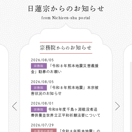
日蓮宗からのお知らせ
from Nichiren-shu portal
宗務院
お知らせ
からの
2026/08/05
「令和８年熊本地震災害義援
宗務院
金」勧募のお願い
2026/08/05
「令和８年熊本地震」本宗被
宗務院
害状況のお知らせ
2026/08/01
令和8年度千鳥ヶ淵戦没者追
宗務院
善供養並世界立正平和祈願法要について
2026/07/29
「令和８年熊本地震」の
日蓮宗の声明