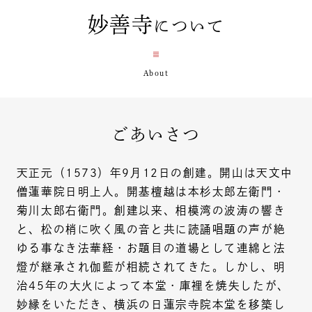
妙善寺
について
ごあいさつ
天正元（1573）年9月12日の創建。開山は天文中
僧蓮華院日明上人。開基檀越は本杉太郎左衛門・
菊川太郎右衛門。創建以来、相模湾の波涛の響き
と、松の梢に吹く風の音と共に読誦唱題の声が絶
ゆる事なき法華経・お題目の道場として連綿と法
燈が継承され伽藍が相続されてきた。しかし、明
治45年の大火によって本堂・庫裡を焼失したが、
妙縁をいただき、横浜の日蓮宗寺院本堂を移築し