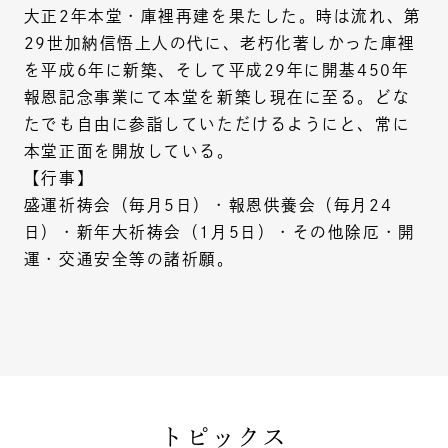
大正2年本堂・庫裡再建を果たした。時は流れ、第
29世加納信悟上人の代に、老朽化著しかった庫裡
を平成6年に新築、そして平成29年に開基450年
報恩記念事業にて本堂を新築し現在に至る。どな
たでも自由に参詣していただけるようにと、常に
本堂正面を開放している。
【行事】
盛運祈祷会（毎月5日）・報恩供養会（毎月24
日）・新年大祈祷会（1月5日）・その他除厄・開
運・交通安全等の諸祈願。
トピックス