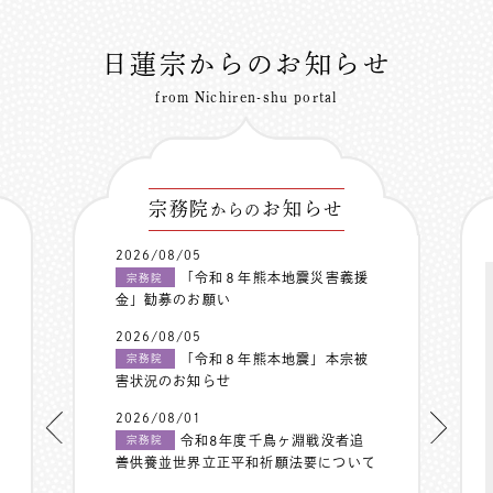
日蓮宗からのお知らせ
from Nichiren-shu portal
宗務院
お知らせ
からの
2026/08/05
「令和８年熊本地震災害義援
宗務院
金」勧募のお願い
2026/08/05
「令和８年熊本地震」本宗被
宗務院
害状況のお知らせ
2026/08/01
令和8年度千鳥ヶ淵戦没者追
宗務院
善供養並世界立正平和祈願法要について