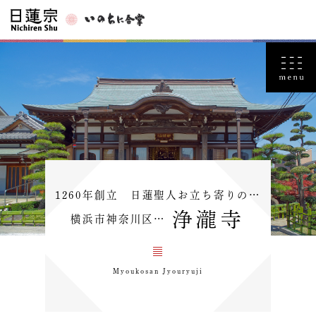
1260年創立 日蓮聖人お立ち寄りの…
浄瀧寺
横浜市神奈川区…
Myoukosan Jyouryuji