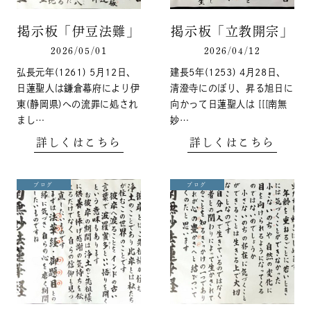
掲示板「伊豆法難」
掲示板「立教開宗」
2026/05/01
2026/04/12
弘長元年(1261) 5月12日、
建長5年(1253) 4月28日、
日蓮聖人は鎌倉幕府により伊
清澄寺にのぼり、昇る旭日に
東(静岡県)への流罪に処され
向かって日蓮聖人は [[[南無
まし…
妙…
詳しくはこちら
詳しくはこちら
ブログ
ブログ