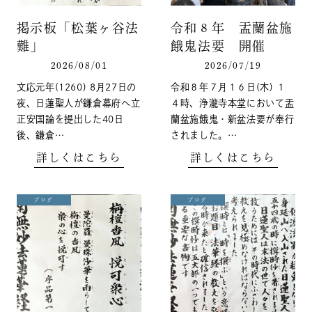
掲示板「松葉ヶ谷法
令和８年 盂蘭盆施
難」
餓鬼法要 開催
2026/08/01
2026/07/19
文応元年(1260) 8月27日の
令和８年７月１６日(木) １
夜、日蓮聖人が鎌倉幕府へ立
４時、浄瀧寺本堂において盂
正安国論を提出した40日
蘭盆施餓鬼・新盆法要が奉行
後、鎌倉…
されました。…
詳しくはこちら
詳しくはこちら
ブログ
ブログ