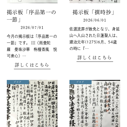
掲示板「序品第一の
掲示板「撰時抄」
一節」
2026/06/01
2026/07/01
佐渡流罪が赦免となり、身延
山へ入山された日蓮聖人は、
今月の掲示板は「序品第一の
建治元年(1275)6月、54歳
一節」です。 [[[〈雨曼陀
の時に『…
羅 曼珠沙華 栴檀香風 悦
可衆心〉…
詳しくはこちら
詳しくはこちら
ブログ
ブログ