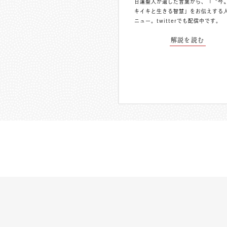
日蓮聖人が遺した言葉から、「〝今
キイキと生きる智慧」をお伝えする
ニュー。
twitterでも配信中
です。
解説を読む