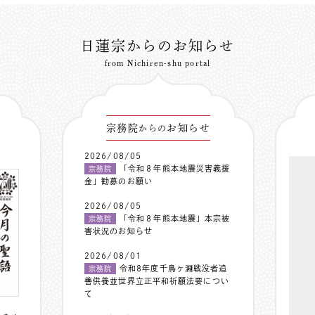
日蓮宗からのお知らせ
from Nichiren-shu portal
宗務院
お知らせ
からの
2026/08/05
「令和８年熊本地震災害義援
宗務院
金」勧募のお願い
2026/08/05
「令和８年熊本地震」本宗被
宗務院
害状況のお知らせ
2026/08/01
令和8年度千鳥ヶ淵戦没者追
宗務院
善供養並世界立正平和祈願法要につい
て