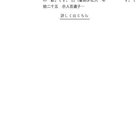
の一節」です。 [[[〈譬如少壮人 年
す。
始二十五 示人百歳子…
詳しくはこちら