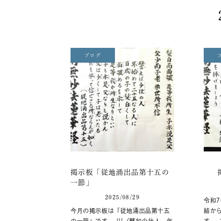
ブログ
掲示板「従地涌出品第十五の
一節」
2025/08/29
令和7
今月の掲示板は「従地涌出品第十五
結か