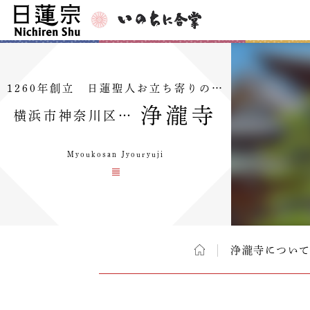
1260年創立 日蓮聖人お立ち寄りの…
浄瀧寺
横浜市神奈川区…
Myoukosan Jyouryuji
浄瀧寺につい