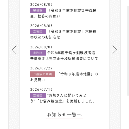
2026/08/05
「令和８年熊本地震災害義援
宗務院
金」勧募のお願い
2026/08/05
「令和８年熊本地震」本宗被
宗務院
害状況のお知らせ
2026/08/01
令和8年度千鳥ヶ淵戦没者追
宗務院
善供養並世界立正平和祈願法要について
2026/07/29
「令和８年熊本地震」の
日蓮宗の声明
お見舞い
2026/07/16
”お坊さんに聞いてみよ
宗務院
う”「お悩み相談室」を更新しました。
お知らせ一覧へ