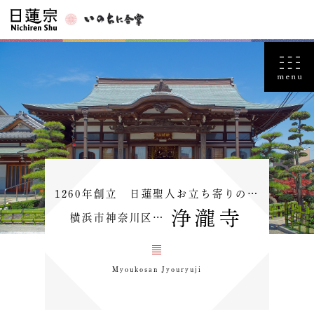
1260年創立 日蓮聖人お立ち寄りの…
浄瀧寺
横浜市神奈川区…
Myoukosan Jyouryuji