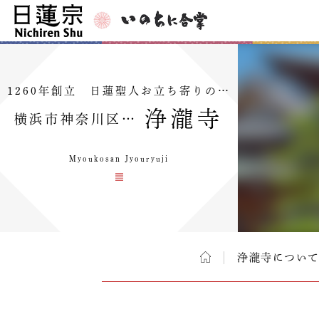
1260年創立 日蓮聖人お立ち寄りの…
浄瀧寺
横浜市神奈川区…
Myoukosan Jyouryuji
浄瀧寺につい