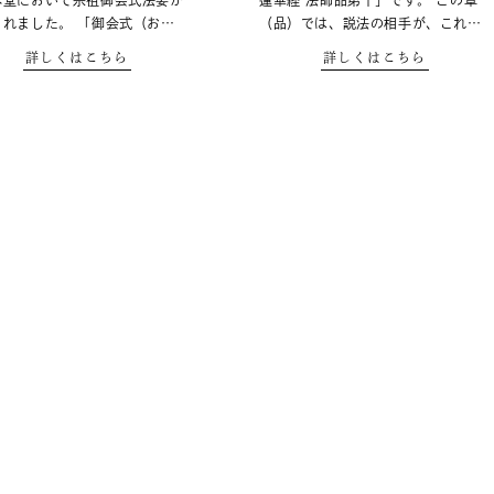
本堂において宗祖御会式法要が
蓮華経 法師品第十」です。 この章
されました。 「御会式（お…
（品）では、説法の相手が、これ…
詳しくはこちら
詳しくはこちら