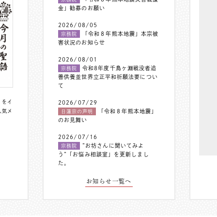
金」勧募のお願い
2026/08/05
「令和８年熊本地震」本宗被
宗務院
害状況のお知らせ
2026/08/01
令和8年度千鳥ヶ淵戦没者追
宗務院
善供養並世界立正平和祈願法要につい
て
〟をイ
2026/07/29
人気メ
「令和８年熊本地震」
日蓮宗の声明
のお見舞い
2026/07/16
”お坊さんに聞いてみよ
宗務院
う”「お悩み相談室」を更新しまし
た。
お知らせ一覧へ