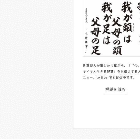
日蓮聖人が遺した言葉から、「〝今
キイキと生きる智慧」をお伝えする
ニュー。
twitterでも配信中
です。
解説を読む