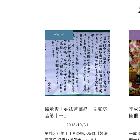
ブログ
イベ
掲示板「妙法蓮華経 見宝塔
平成
品第十一」
開催
2018/10/31
平成３０年１１月の掲示板は「妙法
平成