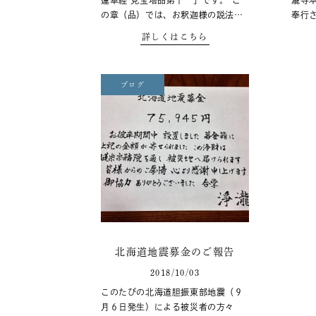
蓮華経 見宝塔品第十一」です。 こ
瀧寺
の章（品）では、お釈迦様の説法…
奉行
詳しくはこちら
ブログ
北海道地震募金のご報告
2018/10/03
このたびの北海道胆振東部地震（９
月６日発生）による被災者の方々