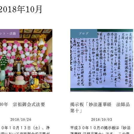
2018年10月
ント・活動
ブログ
30年 宗祖御会式法要
掲示板「妙法蓮華経 法師品
第十」
2018/10/26
2018/10/03
３０年１０月１３日（土）、浄
平成３０年１０月の掲示板は「妙法