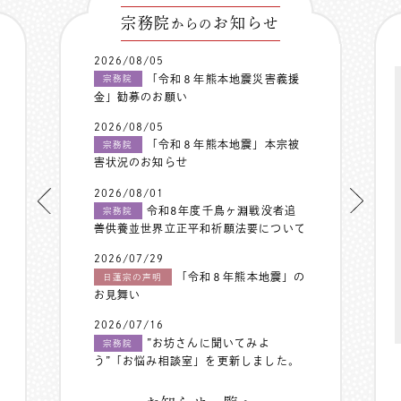
宗務院
お知らせ
からの
2026/08/05
「令和８年熊本地震災害義援
宗務院
金」勧募のお願い
2026/08/05
「令和８年熊本地震」本宗被
宗務院
害状況のお知らせ
2026/08/01
令和8年度千鳥ヶ淵戦没者追
宗務院
善供養並世界立正平和祈願法要について
2026/07/29
「令和８年熊本地震」の
日蓮宗の声明
お見舞い
2026/07/16
”お坊さんに聞いてみよ
宗務院
う”「お悩み相談室」を更新しました。