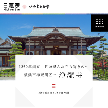
1260年創立 日蓮聖人お立ち寄りの…
浄瀧寺
横浜市神奈川区…
Myoukosan Jyouryuji