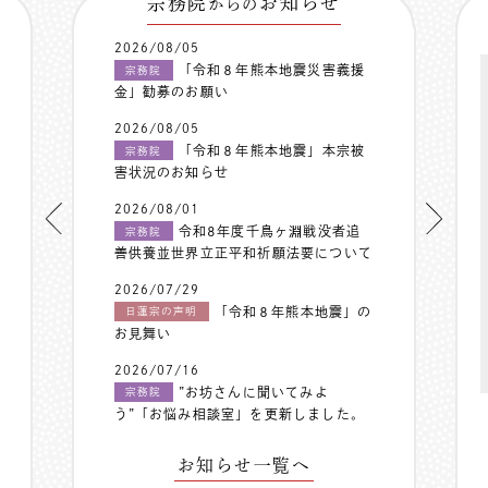
宗務院
お知らせ
からの
2026/08/05
「令和８年熊本地震災害義援
宗務院
金」勧募のお願い
2026/08/05
「令和８年熊本地震」本宗被
宗務院
害状況のお知らせ
2026/08/01
令和8年度千鳥ヶ淵戦没者追
宗務院
善供養並世界立正平和祈願法要について
2026/07/29
「令和８年熊本地震」の
日蓮宗の声明
お見舞い
2026/07/16
”お坊さんに聞いてみよ
宗務院
う”「お悩み相談室」を更新しました。
お知らせ一覧へ