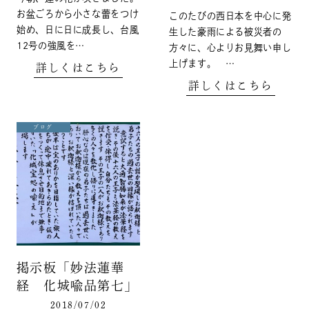
お盆ごろから小さな蕾をつけ
このたびの西日本を中心に発
始め、日に日に成長し、台風
生した豪雨による被災者の
12号の強風を…
方々に、心よりお見舞い申し
上げます。 …
詳しくはこちら
詳しくはこちら
ブログ
掲示板「妙法蓮華
経 化城喩品第七」
2018/07/02