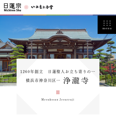
1260年創立 日蓮聖人お立ち寄りの…
浄瀧寺
横浜市神奈川区…
Myoukosan Jyouryuji