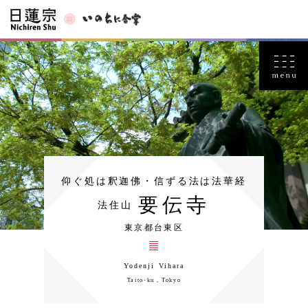
仰ぐ処は釈迦佛・信ずる法は法華経
要伝寺
法住山
東京都台東区
Yodenji Vihara
Taito-ku，Tokyo