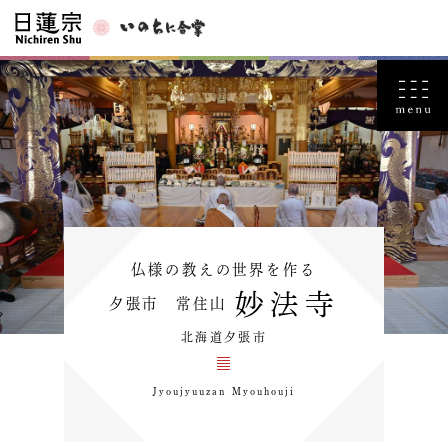
仏様の教えの世界を作る
妙法寺
夕張市 常住山
北海道夕張市
Jyoujyuuzan Myouhouji