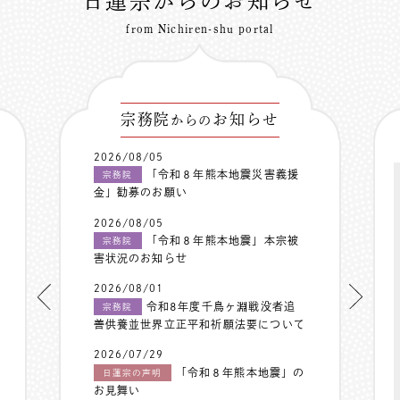
日蓮宗からのお知らせ
from Nichiren-shu portal
宗務院
お知らせ
からの
2026/08/05
「令和８年熊本地震災害義援
宗務院
金」勧募のお願い
2026/08/05
「令和８年熊本地震」本宗被
宗務院
害状況のお知らせ
2026/08/01
令和8年度千鳥ヶ淵戦没者追
宗務院
善供養並世界立正平和祈願法要について
2026/07/29
「令和８年熊本地震」の
日蓮宗の声明
お見舞い