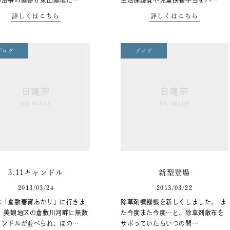
の法事の墓参が東山墓地だ…
生活保護費や児童扶養手当をパ…
詳しくはこちら
詳しくはこちら
ブログ
ブログ
3.11キャンドル
新型登場
2013/03/24
2013/03/22
は「倉敷春宵あかり」に行きま
除草剤噴霧機を新しくしました。 ま
。 美観地区の倉敷川河畔に無数
た今度また今度…と、除草剤散布を
ャンドルが並べられ、ほの…
サボっていたらいつの間…