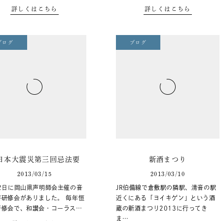
詳しくはこちら
詳しくはこちら
ブログ
ブログ
日本大震災第三回忌法要
新酒まつり
2013/03/15
2013/03/10
12日に岡山県声明師会主催の音
JR伯備線で倉敷駅の隣駅、清音の駅
要研修会がありました。 毎年恒
近くにある「ヨイキゲン」という酒
研修会で、和讃会・コーラス…
蔵の新酒まつり2013に行ってき
ま…