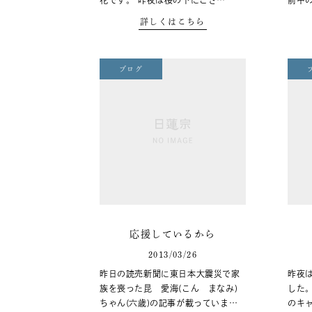
花です。 昨夜は桜の下にござ…
前中
詳しくはこちら
ブログ
応援しているから
2013/03/26
昨日の読売新聞に東日本大震災で家
昨夜
族を喪った昆 愛海(こん まなみ)
した
ちゃん(六歳)の記事が載っていま…
のキ