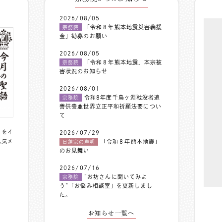
2026/08/05
「令和８年熊本地震災害義援
宗務院
金」勧募のお願い
2026/08/05
「令和８年熊本地震」本宗被
宗務院
害状況のお知らせ
2026/08/01
令和8年度千鳥ヶ淵戦没者追
宗務院
善供養並世界立正平和祈願法要につい
て
〟をイ
2026/07/29
人気メ
「令和８年熊本地震」
日蓮宗の声明
のお見舞い
2026/07/16
”お坊さんに聞いてみよ
宗務院
う”「お悩み相談室」を更新しまし
た。
お知らせ一覧へ