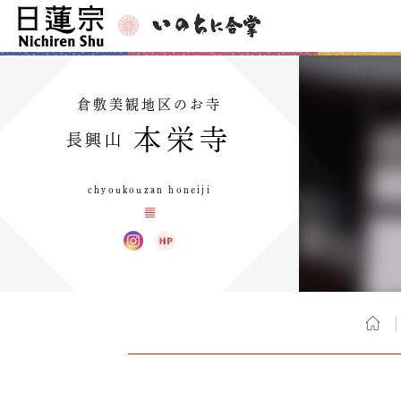
倉敷美観地区のお寺
本栄寺
長興山
chyoukouzan honeiji