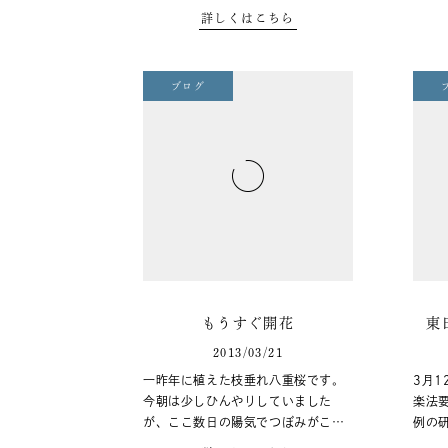
詳しくはこちら
ブログ
もうすぐ開花
東
2013/03/21
一昨年に植えた枝垂れ八重桜です。
3月
今朝は少しひんやりしていました
楽法
が、ここ数日の陽気でつぼみがこ…
例の