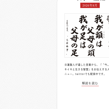
2026年8月
日蓮聖人が遺した言葉から、「〝今
キイキと生きる智慧」をお伝えする
ニュー。
twitterでも配信中
です。
解説を読む