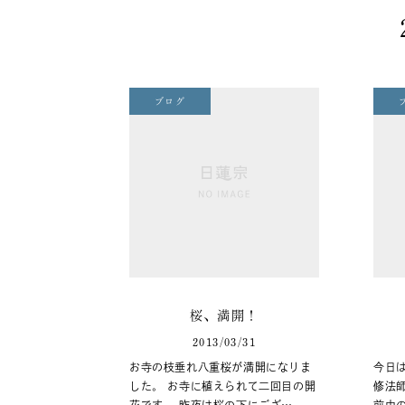
ブログ
桜、満開！
2013/03/31
お寺の枝垂れ八重桜が満開になりま
今日
した。 お寺に植えられて二回目の開
修法