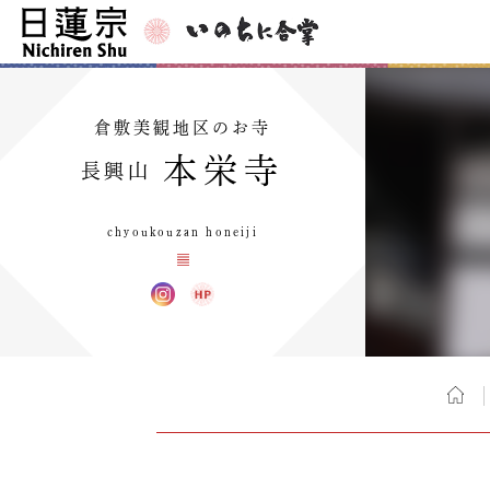
倉敷美観地区のお寺
本栄寺
長興山
chyoukouzan honeiji