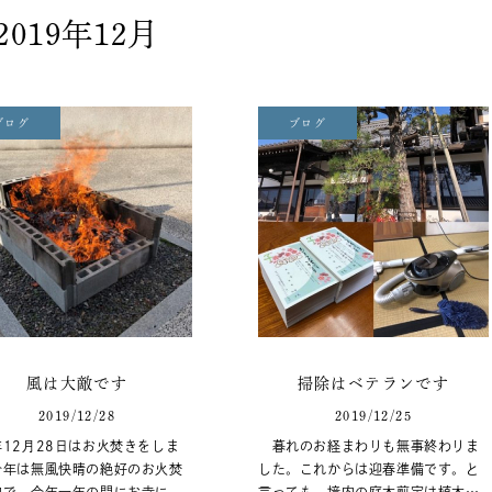
2019年12月
ブログ
ブログ
風は大敵です
掃除はベテランです
2019/12/28
2019/12/25
12月28日はお火焚きをしま
暮れのお経まわりも無事終わりま
今年は無風快晴の絶好のお火焚
した。これからは迎春準備です。と