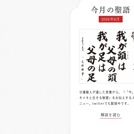
今月の聖語
2026年8月
日蓮聖人が遺した言葉から、「〝今
キイキと生きる智慧」をお伝えする
ニュー。
twitterでも配信中
です。
解説を読む