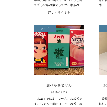
年は大晦日にお葬式があったりと慌
き日
ただしい年の瀬でしたが、家族み…
持…
詳しくはこちら
ブログ
食べられません
2019/12/19
お菓子ではありません。お線香で
愛飲
す。ちょっと前にコーヒーの香りの
れた