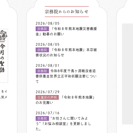
宗務院
お知らせ
からの
2026/08/05
「令和８年熊本地震災害義援
宗務院
金」勧募のお願い
2026/08/05
「令和８年熊本地震」本宗被
宗務院
害状況のお知らせ
2026/08/01
令和8年度千鳥ヶ淵戦没者追
宗務院
善供養並世界立正平和祈願法要につい
て
〟をイ
2026/07/29
人気メ
「令和８年熊本地震」
日蓮宗の声明
のお見舞い
2026/07/16
”お坊さんに聞いてみよ
宗務院
う”「お悩み相談室」を更新しまし
た。