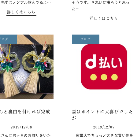
に先ずはノンアル飲んでるよ…
そうです。きれいに撮ろうと思っ
た…
詳しくはこちら
詳しくはこちら
ブログ
ブログ
んと裏白を付ければ完成
妻はポイントに大喜びでした
が
2019/12/08
2019/12/07
さんにお正月のお飾りをいた
家電店でちょっと大きな買い物を