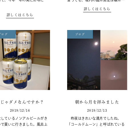
和で、今年一年の間にお寺に
言っても、境内の庭木剪定は植木…
詳しくはこちら
詳しくはこちら
ブログ
ブログ
水じゃダメなんですか？
朝から月を拝みました
2019/12/16
2019/12/13
しているノンアルビールがき
昨夜はきれいな満月でしたね。
ので買いに行きました。風呂上
「コールドムーン」と呼ばれている