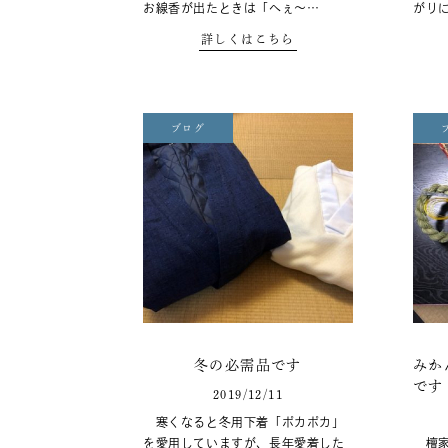
お線香が出たときは「へぇ～…
がり
詳しくはこちら
ブログ
冬の必需品です
みか
です
2019/12/11
寒くなると冬用下着「ポカポカ」
を愛用していますが、長年愛着した
檀家