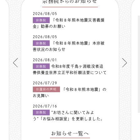
宗務院
お知らせ
からの
2026/08/05
「令和８年熊本地震災害義援
宗務院
金」勧募のお願い
2026/08/05
「令和８年熊本地震」本宗被
宗務院
害状況のお知らせ
2026/08/01
令和8年度千鳥ヶ淵戦没者追
宗務院
善供養並世界立正平和祈願法要について
2026/07/29
「令和８年熊本地震」の
日蓮宗の声明
お見舞い
2026/07/16
”お坊さんに聞いてみよ
宗務院
う”「お悩み相談室」を更新しました。
お知らせ一覧へ