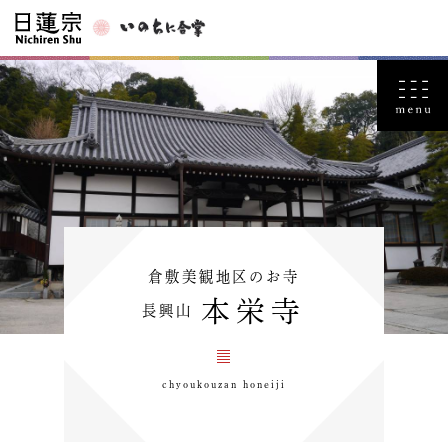
倉敷美観地区のお寺
本栄寺
長興山
chyoukouzan honeiji