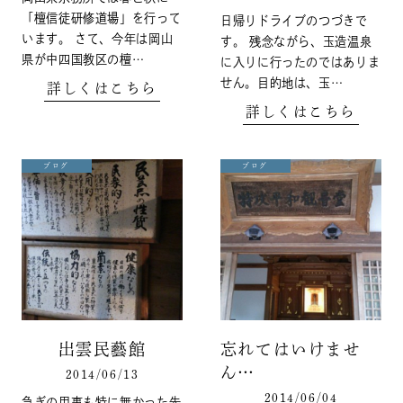
「檀信徒研修道場」を行って
日帰りドライブのつづきで
います。 さて、今年は岡山
す。 残念ながら、玉造温泉
県が中四国教区の檀…
に入りに行ったのではありま
せん。目的地は、玉…
詳しくはこちら
詳しくはこちら
ブログ
ブログ
出雲民藝館
忘れてはいけませ
ん…
2014/06/13
2014/06/04
急ぎの用事も特に無かった先