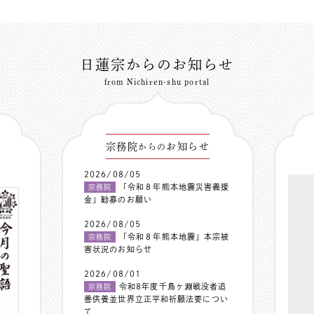
日蓮宗からのお知らせ
from Nichiren-shu portal
宗務院
お知らせ
からの
2026/08/05
「令和８年熊本地震災害義援
宗務院
金」勧募のお願い
2026/08/05
「令和８年熊本地震」本宗被
宗務院
害状況のお知らせ
2026/08/01
令和8年度千鳥ヶ淵戦没者追
宗務院
善供養並世界立正平和祈願法要につい
て