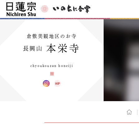
倉敷美観地区のお寺
本栄寺
長興山
chyoukouzan honeiji