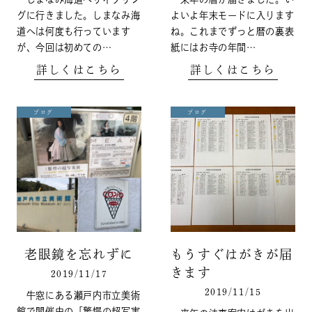
グに行きました。しまなみ海
よいよ年末モードに入ります
道へは何度も行っています
ね。これまでずっと暦の裏表
が、今回は初めての…
紙にはお寺の年間…
詳しくはこちら
詳しくはこちら
ブログ
ブログ
老眼鏡を忘れずに
もうすぐはがきが届
きます
2019/11/17
2019/11/15
牛窓にある瀬戸内市立美術
館で開催中の「驚愕の超写実