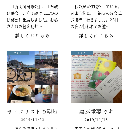
「聲明師研修会」、「布教
私の兄が住職をしている、
研修会」、立て続けに二つの
岡山市箕島、正福寺のお会式
研修会に出席しました。お坊
お接待に行きました。23日
さんはお経を読む…
の夜に行われるお逮…
詳しくはこちら
詳しくはこちら
ブログ
ブログ
サイクリストの聖地
裏が重要です
2019/11/22
2019/11/18
しまなみ海道へサイクリン
来年の暦が届きました。い