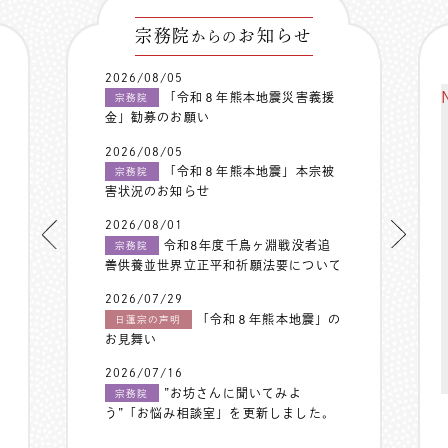
宗務院
お知らせ
からの
2026/08/05
「令和８年熊本地震災害義援
宗務院
金」勧募のお願い
2026/08/05
「令和８年熊本地震」本宗被
宗務院
害状況のお知らせ
2026/08/01
令和8年度千鳥ヶ淵戦没者追
宗務院
善供養並世界立正平和祈願法要について
2026/07/29
「令和８年熊本地震」の
日蓮宗の声明
お見舞い
2026/07/16
”お坊さんに聞いてみよ
宗務院
う”「お悩み相談室」を更新しました。