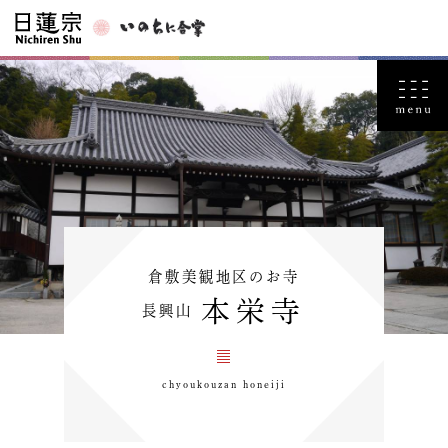
倉敷美観地区のお寺
本栄寺
長興山
chyoukouzan honeiji