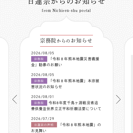
日蓮宗からのお知らせ
from Nichiren-shu portal
宗務院
お知らせ
からの
2026/08/05
「令和８年熊本地震災害義援
宗務院
金」勧募のお願い
2026/08/05
「令和８年熊本地震」本宗被
宗務院
害状況のお知らせ
2026/08/01
令和8年度千鳥ヶ淵戦没者追
宗務院
善供養並世界立正平和祈願法要について
2026/07/29
「令和８年熊本地震」の
日蓮宗の声明
お見舞い