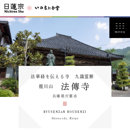
法華経を伝える寺 九識霊断
法傳寺
龍川山
兵庫県宍粟市
RYUSENZAN HOUDENZI
Shisou-shi，Hyogo