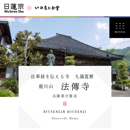
法華経を伝える寺 九識霊断
法傳寺
龍川山
兵庫県宍粟市
RYUSENZAN HOUDENZI
Shisou-shi，Hyogo