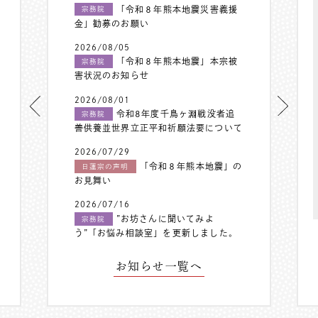
「令和８年熊本地震災害義援
宗務院
金」勧募のお願い
2026/08/05
「令和８年熊本地震」本宗被
宗務院
害状況のお知らせ
2026/08/01
令和8年度千鳥ヶ淵戦没者追
宗務院
善供養並世界立正平和祈願法要について
2026/07/29
「令和８年熊本地震」の
日蓮宗の声明
お見舞い
2026/07/16
”お坊さんに聞いてみよ
宗務院
う”「お悩み相談室」を更新しました。
お知らせ一覧へ