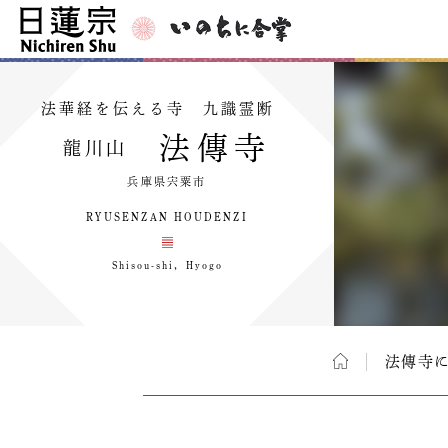
法華経を伝える寺 九識霊断
法傳寺
龍川山
兵庫県宍粟市
RYUSENZAN HOUDENZI
Shisou-shi，Hyogo
法傳寺