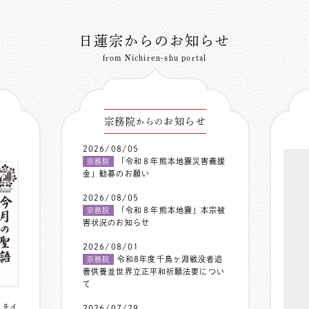
日蓮宗からのお知らせ
from Nichiren-shu portal
宗務院
お知らせ
からの
2026/08/05
「令和８年熊本地震災害義援
宗務院
金」勧募のお願い
2026/08/05
「令和８年熊本地震」本宗被
宗務院
害状況のお知らせ
2026/08/01
令和8年度千鳥ヶ淵戦没者追
宗務院
善供養並世界立正平和祈願法要につい
て
〟をイ
2026/07/29