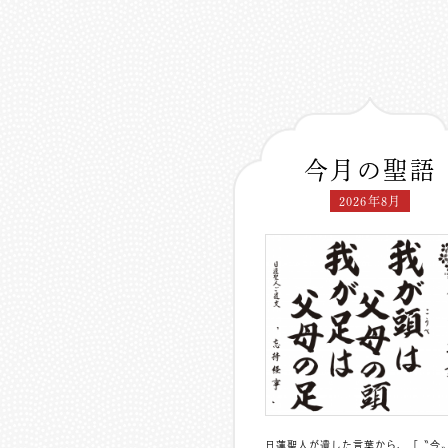
今月の聖語
2026年8月
日蓮聖人が遺した言葉から、「〝今