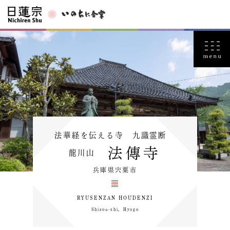
法華経を伝える寺 九識霊断
法傳寺
龍川山
兵庫県宍粟市
RYUSENZAN HOUDENZI
Shisou-shi，Hyogo