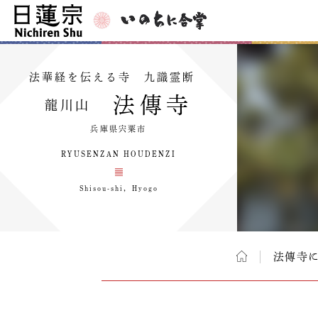
法華経を伝える寺 九識霊断
法傳寺
龍川山
兵庫県宍粟市
RYUSENZAN HOUDENZI
Shisou-shi，Hyogo
法傳寺