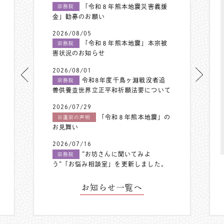
「令和８年熊本地震災害義援
宗務院
金」勧募のお願い
2026/08/05
「令和８年熊本地震」本宗被
宗務院
害状況のお知らせ
2026/08/01
令和8年度千鳥ヶ淵戦没者追
宗務院
善供養並世界立正平和祈願法要について
2026/07/29
「令和８年熊本地震」の
日蓮宗の声明
お見舞い
2026/07/16
”お坊さんに聞いてみよ
宗務院
う”「お悩み相談室」を更新しました。
お知らせ一覧へ