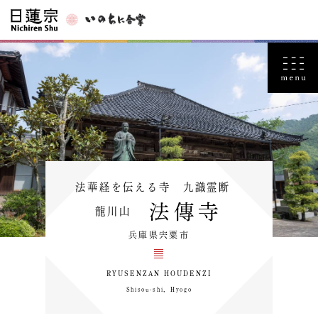
法華経を伝える寺 九識霊断
法傳寺
龍川山
兵庫県宍粟市
RYUSENZAN HOUDENZI
Shisou-shi，Hyogo