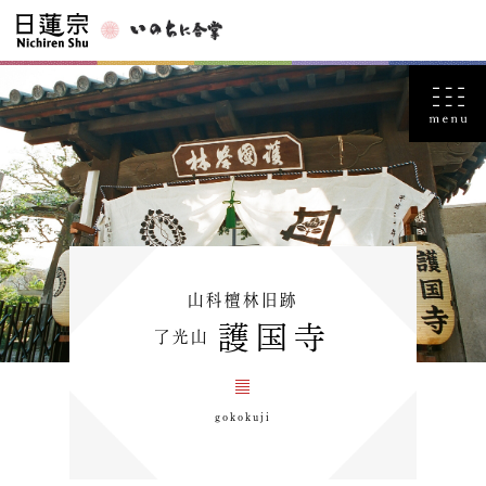
山科檀林旧跡
護国寺
了光山
gokokuji