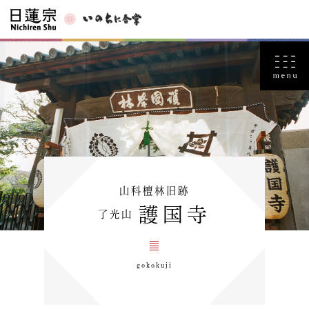
山科檀林旧跡
護国寺
了光山
gokokuji