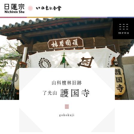
山科檀林旧跡
護国寺
了光山
gokokuji