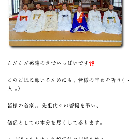
ただただ感謝の念でいっぱいです
このご恩に報いるためにも、皆様の幸せを祈り(｡-
人-｡)
皆様の各家,、先祖代々の菩提を弔い、
僧侶としての本分を尽くして参ります。