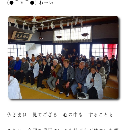
(●⌒∇⌒●) わーい
仏さまは 見てござる 心の中も することも