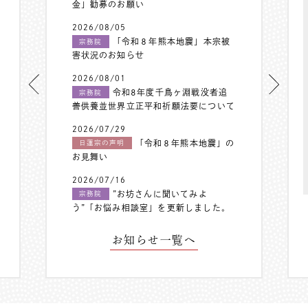
金」勧募のお願い
2026/08/05
「令和８年熊本地震」本宗被
宗務院
害状況のお知らせ
2026/08/01
令和8年度千鳥ヶ淵戦没者追
宗務院
善供養並世界立正平和祈願法要について
2026/07/29
「令和８年熊本地震」の
日蓮宗の声明
お見舞い
2026/07/16
”お坊さんに聞いてみよ
宗務院
う”「お悩み相談室」を更新しました。
お知らせ一覧へ