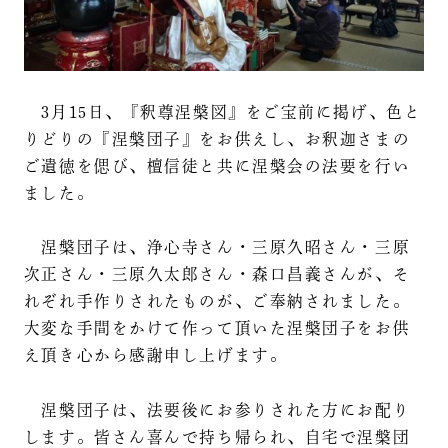
3月15日、『釈尊涅槃図』をご宝前に掲げ、色と
りどりの『涅槃団子』をお供えし、お釈迦さまの
ご遺徳を偲び、檀信徒と共に涅槃会の法要を行い
ました。
涅槃団子は、浄心寺さん・三原久昭さん・三原
次正さん・三原久太郎さん・森口昌義さんが、そ
れぞれ手作りされたものが、ご奉納されました。
大変な手間をかけて作って頂いた涅槃団子をお供
え頂き心から感謝申し上げます。
涅槃団子は、法要後にお参りされた方にお配り
します。皆さん喜んで持ち帰られ、自宅で涅槃団