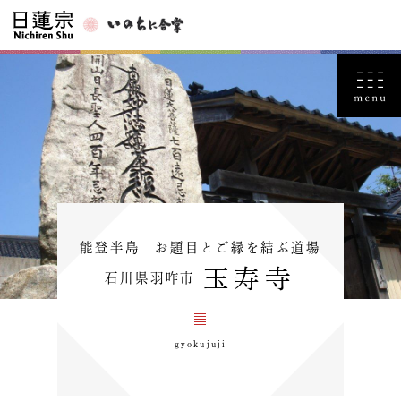
能登半島 お題目とご縁を結ぶ道場
玉寿寺
石川県羽咋市
gyokujuji