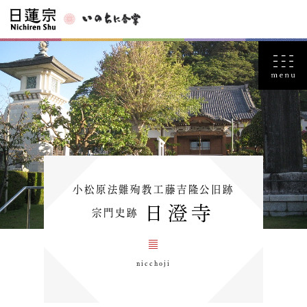
小松原法難殉教工藤吉隆公旧跡
日澄寺
宗門史跡
nicchoji