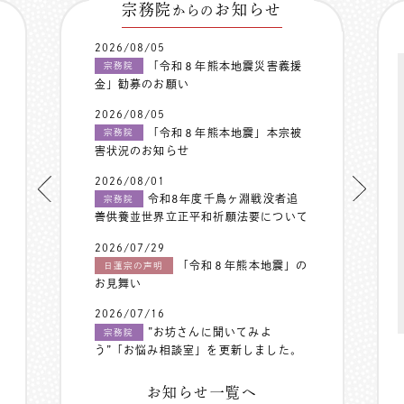
宗務院
お知らせ
からの
2026/08/05
「令和８年熊本地震災害義援
宗務院
金」勧募のお願い
2026/08/05
「令和８年熊本地震」本宗被
宗務院
害状況のお知らせ
2026/08/01
令和8年度千鳥ヶ淵戦没者追
宗務院
善供養並世界立正平和祈願法要について
2026/07/29
「令和８年熊本地震」の
日蓮宗の声明
お見舞い
2026/07/16
”お坊さんに聞いてみよ
宗務院
う”「お悩み相談室」を更新しました。
お知らせ一覧へ