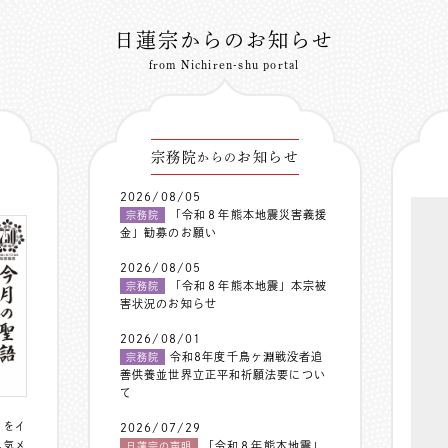
日蓮宗からのお知らせ
from Nichiren-shu portal
宗務院
お知らせ
からの
2026/08/05
「令和８年熊本地震災害義援
宗務院
金」勧募のお願い
2026/08/05
「令和８年熊本地震」本宗被
宗務院
害状況のお知らせ
2026/08/01
令和8年度千鳥ヶ淵戦没者追
宗務院
善供養並世界立正平和祈願法要につい
て
〟をイ
2026/07/29
人気メ
「令和８年熊本地震」
日蓮宗の声明