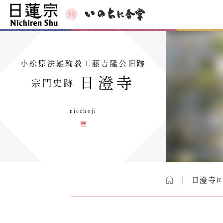
小松原法難殉教工藤吉隆公旧跡
日澄寺
宗門史跡
nicchoji
日澄寺