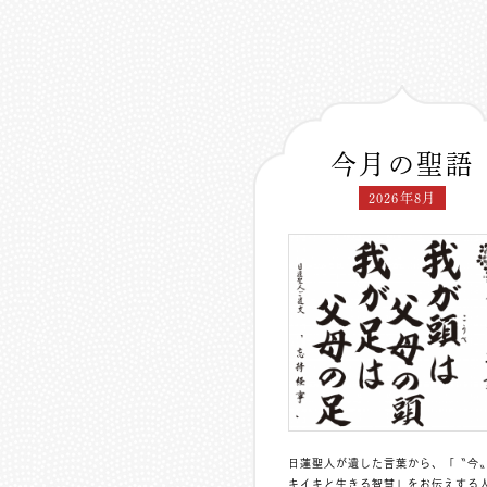
今月の聖語
2026年8月
日蓮聖人が遺した言葉から、「〝今
キイキと生きる智慧」をお伝えする