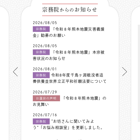
宗務院
お知らせ
からの
2026/08/05
「令和８年熊本地震災害義援
宗務院
金」勧募のお願い
2026/08/05
「令和８年熊本地震」本宗被
宗務院
害状況のお知らせ
2026/08/01
令和8年度千鳥ヶ淵戦没者追
宗務院
善供養並世界立正平和祈願法要について
2026/07/29
「令和８年熊本地震」の
日蓮宗の声明
お見舞い
2026/07/16
”お坊さんに聞いてみよ
宗務院
う”「お悩み相談室」を更新しました。