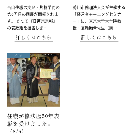
当山住職の実兄・片桐学而の
鴨川市倫理法人会が主催する
第6回目の個展が開催されま
「経営者モーニングセミナ
す。 かつて『日蓮宗宗報』
ー」に、東京大学大学院教
の表紙絵を担当しま…
授・蓑輪顕量先生（勝…
詳しくはこちら
詳しくはこちら
ブログ
住職が修法歴50年表
彰を受けました。
（8/6）