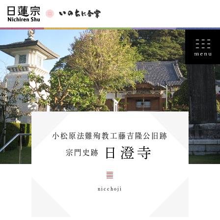
小松原法難殉教工藤吉隆公旧跡
日澄寺
宗門史跡
nicchoji