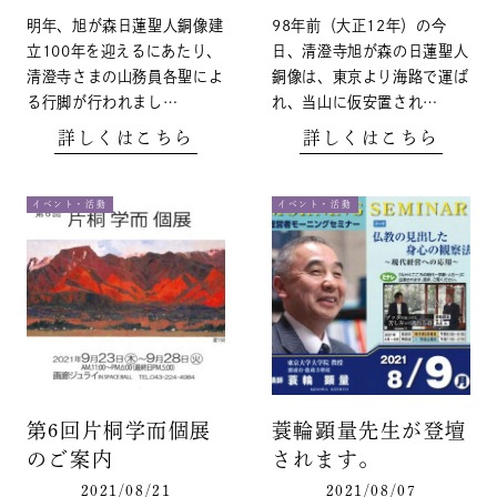
明年、旭が森日蓮聖人銅像建
98年前（大正12年）の今
立100年を迎えるにあたり、
日、清澄寺旭が森の日蓮聖人
清澄寺さまの山務員各聖によ
銅像は、東京より海路で運ば
る行脚が行われまし…
れ、当山に仮安置され…
詳しくはこちら
詳しくはこちら
イベント・活動
イベント・活動
第6回片桐学而個展
蓑輪顕量先生が登壇
のご案内
されます。
2021/08/21
2021/08/07