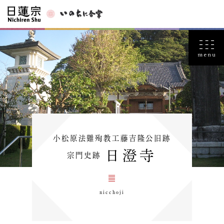
小松原法難殉教工藤吉隆公旧跡
日澄寺
宗門史跡
nicchoji