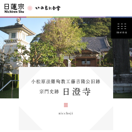
小松原法難殉教工藤吉隆公旧跡
日澄寺
宗門史跡
nicchoji