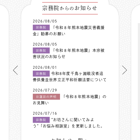
宗務院
お知らせ
からの
2026/08/05
「令和８年熊本地震災害義援
宗務院
金」勧募のお願い
2026/08/05
「令和８年熊本地震」本宗被
宗務院
害状況のお知らせ
2026/08/01
令和8年度千鳥ヶ淵戦没者追
宗務院
善供養並世界立正平和祈願法要について
2026/07/29
「令和８年熊本地震」の
日蓮宗の声明
お見舞い
2026/07/16
”お坊さんに聞いてみよ
宗務院
う”「お悩み相談室」を更新しました。