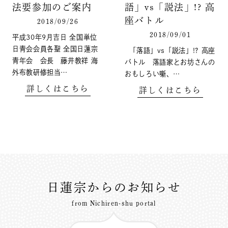
法要参加のご案内
語」vs「説法」!? 高
座バトル
2018/09/26
2018/09/01
平成30年9月吉日 全国単位
日青会会員各聖 全国日蓮宗
「落語」vs「説法」!? 高座
青年会 会長 藤井教祥 海
バトル 落語家とお坊さんの
外布教研修担当…
おもしろい噺、…
詳しくはこちら
詳しくはこちら
日蓮宗からのお知らせ
from Nichiren-shu portal