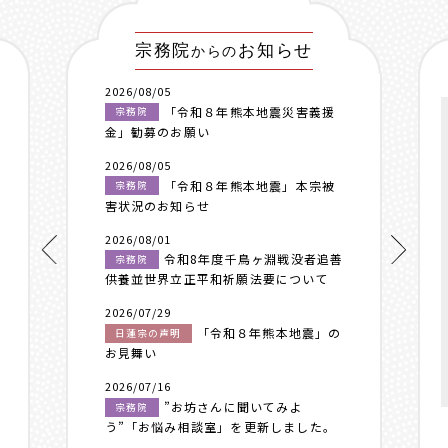
宗務院
お知らせ
からの
2026/08/05
「令和８年熊本地震災害義援
宗務院
金」勧募のお願い
2026/08/05
「令和８年熊本地震」本宗被
宗務院
害状況のお知らせ
2026/08/01
令和8年度千鳥ヶ淵戦没者追善
宗務院
供養並世界立正平和祈願法要について
2026/07/29
「令和８年熊本地震」の
日蓮宗の声明
お見舞い
2026/07/16
”お坊さんに聞いてみよ
宗務院
う”「お悩み相談室」を更新しました。