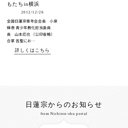
もたちin横浜
2012/12/26
全国日蓮宗青年会会長 小泉
輝泰 青少年教化担当委員
長 山本応也 （公印省略）
合掌 各聖にお…
詳しくはこちら
日蓮宗からのお知らせ
from Nichiren-shu portal