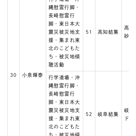
縄慰霊行脚・
長崎慰霊行
脚・東日本大
高知
震災被災地支
51
高知結集
妙國
援・集まれ東
北のこどもた
ち・被災地傾
聴活動
30
小泉輝泰
行学道場・沖
縄慰霊行脚・
長崎慰霊行
脚・東日本大
震災被災地支
岐阜
52
岐阜結集
援・集まれ東
ドホ
北のこどもた
ち・被災地傾