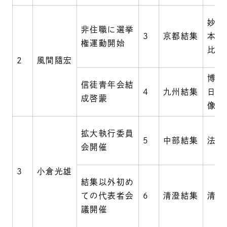
妙顕
非住職に選挙
3
京都結集
本法
権運動開始
比叡
2
風間隨宏
博多
信徒青年会結
4
九州結集
日蓮
成啓蒙
像護
拡大執行委員
5
中部結集
法輪
会開催
3
小倉光雄
結集以外初め
ての代表者会
6
清澄結集
清澄
議開催