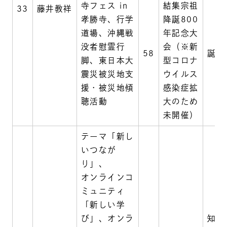
寺フェス in
結集宗祖
33
藤井教祥
孝勝寺、行学
降誕800
道場、沖縄戦
年記念大
没者慰霊行
会（※新
58
誕生
脚、東日本大
型コロナ
震災被災地支
ウイルス
援・被災地傾
感染症拡
聴活動
大のため
未開催）
テーマ「新し
いつなが
り」、
オンラインコ
ミュニティ
「新しい学
び」、オンラ
知覧