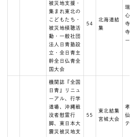
被災地支援・
瑞玄
集まれ東北の
心寺
こどもたち・
北海道結
54
寺・
被災地傾聴活
集
寺・
動・一般社団
ーク
法人日青塾設
立・全日青主
幹全日仏青全
国大会
機関誌『全国
日青』リニュ
ーアル、行学
道場、沖縄戦
孝勝
東北結集
没者慰霊行
55
仙台
宮城大会
脚、東日本大
テル
震災被災地支