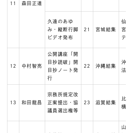
11
森田正道
久遠のあゆ
仙台
み・縦断行脚
21
宮城結集
宮城
ビデオ発布
テル
公開講座「開
目抄読破」開
沖縄
12
中村智亮
22
沖縄結集
目抄ノート発
法華
行
宗務所規定改
比叡
13
和田龍昌
正案提出・協
23
滋賀結集
横川
議員選出権等
山口