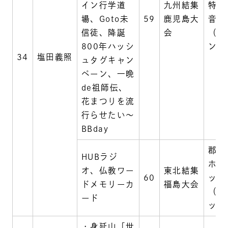
イン行学道
九州結集
特攻
場、Goto未
59
鹿児島大
音堂
信徒、降誕
会
（オ
800年ハッシ
ン結
34
塩田義照
ュタグキャン
ペーン、一晩
de祖師伝、
花まつりを流
行らせたい～
BBday
郡山
HUBラジ
ホテ
オ、仏教ワー
東北結集
60
ック
ドメモリーカ
福島大会
（ハ
ード
ッド
・身延山「世