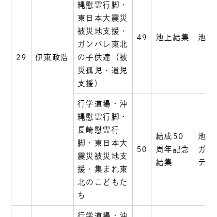
縄慰霊行脚・
東日本大震災
被災地支援・
49
池上結集
池上
ガンバレ東北
29
伊東政浩
の子供達（被
災孤児・遺児
支援）
行学道場・沖
縄慰霊行脚・
長崎慰霊行
結成50
池上
脚・東日本大
50
周年記念
ガー
震災被災地支
結集
ティ
援・集まれ東
北のこどもた
ち
行学道場・沖