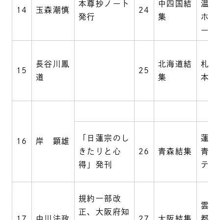
本尊抄ノート
中四国結
温泉
14
玉森潮慎
24
発行
集
ホテ
ータ
長谷川鳳
北海道結
札幌
15
25
道
集
本龍
「日蓮宗のし
蓮華
16
岸 顕雄
きたりと心
26
青森結集
青森
得」発刊
テル
規約一部改
雲雷
正、大阪府知
17
中川法政
27
大阪結集
都ホ