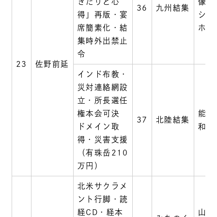
きたりと心
像護
36
九州結集
得」再版・宴
シー
席簡素化・結
ホテ
集時外出禁止
令
23
佐野前延
インド布教・
災対連絡網設
立・所長選任
権本会可決
能登
37
北陸結集
ドメイン取
和倉
得・災害支援
（有珠岳210
万円）
北米サクラメ
ント行脚・読
経CD・経本
山形