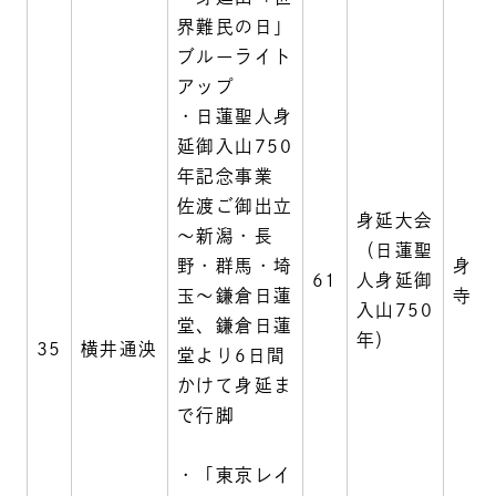
界難民の日」
ブルーライト
アップ
・日蓮聖人身
延御入山750
年記念事業
佐渡ご御出立
身延大会
～新潟・長
（日蓮聖
野・群馬・埼
身延
61
人身延御
玉～鎌倉日蓮
寺
入山750
堂、鎌倉日蓮
年）
35
横井通泱
堂より6日間
かけて身延ま
で行脚
・「東京レイ