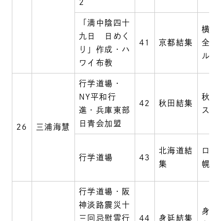
2
「満中陰四十
横川
九日 日めく
41
京都結集
全日
り」作成・ハ
ル
ワイ布教
行学道場・
NY平和行
秋田
42
秋田結集
進・兵庫東部
スル
日青会加盟
26
三浦海慧
北海道結
ロイ
行学道場
43
集
幌
行学道場・阪
神淡路震災十
身延
三回忌慰霊行
44
身延結集