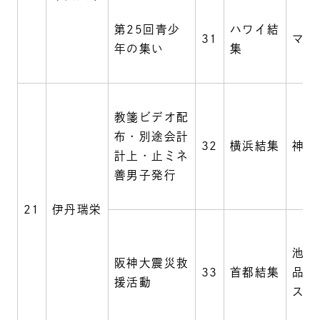
第25回青少
ハワイ結
31
マウ
年の集い
集
教箋ビデオ配
布・別途会計
32
横浜結集
神奈
計上・止ミネ
善男子発行
21
伊丹瑞栄
池上
阪神大震災救
33
首都結集
品川
援活動
スホ