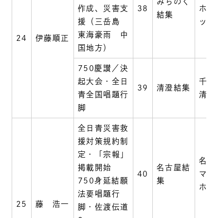
みちのく
作成、災害支
38
ホテ
結集
援（三岳島
ッス
東海豪雨 中
24
伊藤順正
国地方）
750慶讃／決
起大会・全日
千葉
39
清澄結集
青全国唱題行
清澄
脚
全日青災害救
援対策規約制
定・「宗報」
名古
掲載開始
名古屋結
40
マリ
750身延結願
集
ホテ
法要唱題行
25
藤 浩一
脚・佐渡伝道