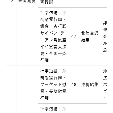
28
光岡潮慶
斉行脚
行学道場・沖
縄慰霊行脚・
卯辰
鎌倉一斉行脚
聖人
サイパン･テ
北陸金沢
47
金沢
ニアン島慰霊
結集
ルホ
平和宣言大法
急
要・全国一斉
行脚
行学道場・沖
沖縄
縄慰霊行脚・
法華
プーケット慰
48
沖縄結集
ホテ
霊・長崎慰霊
グラ
行脚
ャッ
行学道場・沖