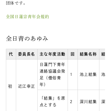
団体です。
全国日蓮宗青年会規約
全日青のあゆみ
代
委員長名
主な年度活動
回
結集名称
結集
日蓮門下青年
連絡協議会発
1
池上結集
池上
足（僧俗青
年）
初
近江幸正
「結集」を原
2
深川結集
深川
点とする