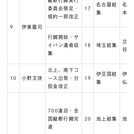
縦断行脚実行
名古屋結
名古
委員会発足・
17
集
本遠
規約一部改正
9
伊東隆司
行脚開始・サ
立正
イパン遺骨収
18
埼玉結集
谷校
集
北上、南下コ
伊豆国結
伊東
10
小野文珖
ース出発・分
19
集
仏現
担金改正
700遠忌・全
国縦断行脚完
20
池上結集
池上
遂