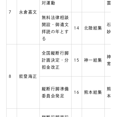
対運動
雲仙
7
永倉嘉文
無料法律相談
開設・御遺文
石川
14
北陸結集
拝読の年とす
妙成
る
全国縦断行脚
神奈
計画決定・分
15
神一結集
常照
担金改正
8
能登海正
縦断行脚準備
熊本
16
熊本結集
委員会発足
本妙