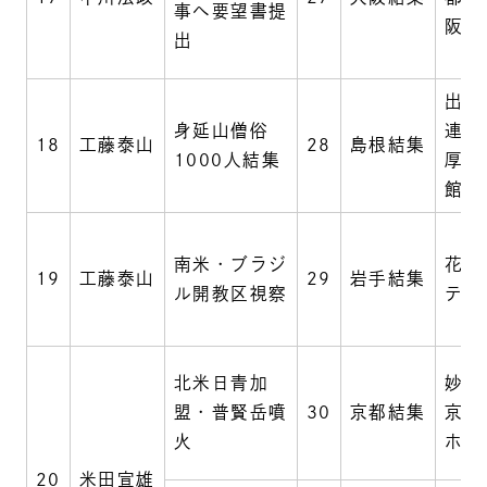
事へ要望書提
阪
出
出雲
身延山僧俗
連紹
18
工藤泰山
28
島根結集
1000人結集
厚生
館
南米・ブラジ
花巻
19
工藤泰山
29
岩手結集
ル開教区視察
テル
北米日青加
妙顕
盟・普賢岳噴
30
京都結集
京都
火
ホテ
20
米田宣雄