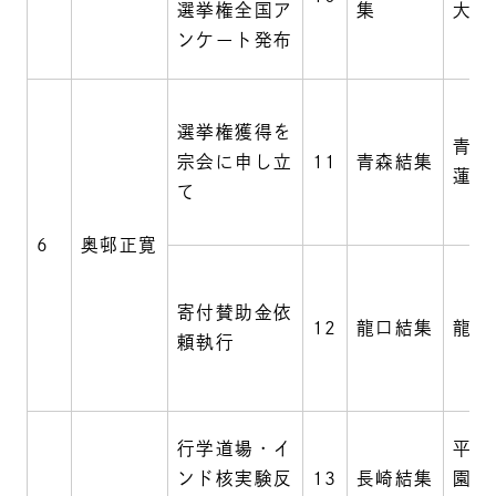
選挙権全国ア
集
大学
ンケート発布
選挙権獲得を
青森
宗会に申し立
11
青森結集
蓮華
て
6
奥邨正寛
寄付賛助金依
12
龍口結集
龍口
頼執行
行学道場・イ
平和
ンド核実験反
13
長崎結集
園