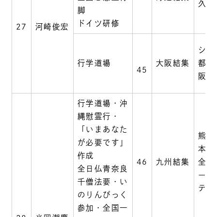
久遠
脚
ドイツ研修
27
河崎俊宏
シェ
行学道場
大阪結集
都ホ
45
阪
行学道場・沖
縄慰霊行・
「いまあなた
熊本
が必要です」
本妙
作成
46
九州結集
全日
全日仏青奈良
ース
千僧法要・い
テル
のりんぴっく
参加・全国一