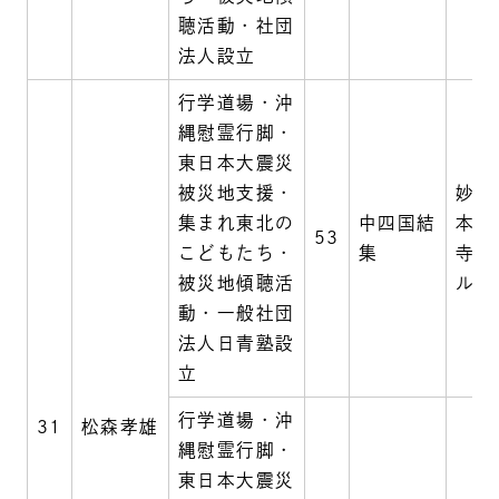
聴活動・社団
法人設立
行学道場・沖
縄慰霊行脚・
東日本大震災
被災地支援・
妙林
集まれ東北の
中四国結
本寺
53
こどもたち・
集
寺・
被災地傾聴活
ルク
動・一般社団
法人日青塾設
立
行学道場・沖
31
松森孝雄
縄慰霊行脚・
東日本大震災