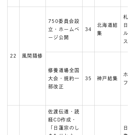
札幌
750委員会設
北海道結
日登
立・ホームペ
34
集
ルネ
ージ公開
スホ
22
風間隨修
修養道場全国
ホテ
大会・規約一
35
神戸結集
フル
部改正
佐渡伝道・読
経CD作成・
「日蓮宗のし
日蓮