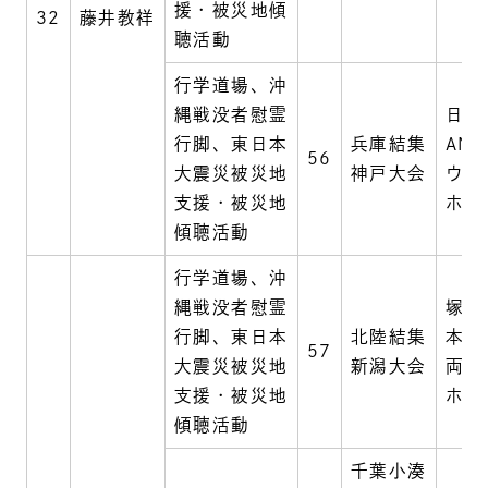
援・被災地傾
32
藤井教祥
聴活動
行学道場、沖
縄戦没者慰霊
日本
行脚、東日本
兵庫結集
AN
56
大震災被災地
神戸大会
ウン
支援・被災地
ホテ
傾聴活動
行学道場、沖
縄戦没者慰霊
塚原
行脚、東日本
北陸結集
本寺
57
大震災被災地
新潟大会
両津
支援・被災地
ホテ
傾聴活動
千葉小湊