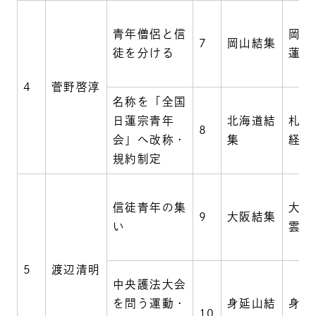
青年僧侶と信
岡山
7
岡山結集
徒を分ける
蓮昌
4
菅野啓淳
名称を「全国
日蓮宗青年
北海道結
札幌
8
会」へ改称・
集
経王
規約制定
信徒青年の集
大阪
9
大阪結集
い
雲雷
5
渡辺清明
中央護法大会
を問う運動・
身延山結
身延
10