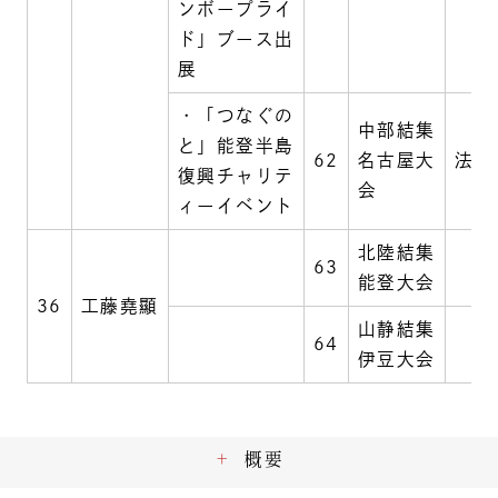
ンボープライ
ド」ブース出
展
・「つなぐの
中部結集
と」能登半島
62
名古屋大
法音
復興チャリテ
会
ィーイベント
北陸結集
63
能登大会
36
工藤堯顯
山静結集
64
伊豆大会
概要