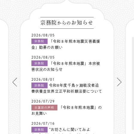
宗務院
お知らせ
からの
2026/08/05
「令和８年熊本地震災害義援
宗務院
金」勧募のお願い
2026/08/05
「令和８年熊本地震」本宗被
宗務院
害状況のお知らせ
2026/08/01
令和8年度千鳥ヶ淵戦没者追
宗務院
善供養並世界立正平和祈願法要について
2026/07/29
「令和８年熊本地震」の
日蓮宗の声明
お見舞い
2026/07/16
”お坊さんに聞いてみよ
宗務院