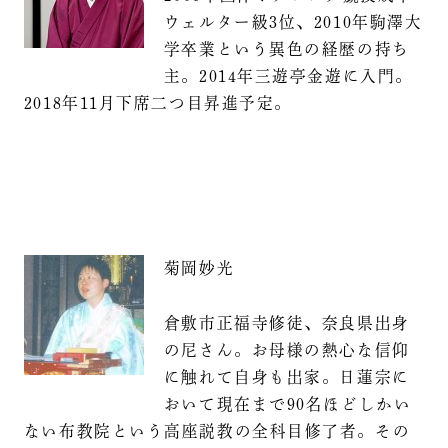
ウェルター級3位、2010年駒澤大
学卒業という異色の経歴の持ち
主。2014年三遊亭金遊に入門。
2018年11月下席二つ目昇進予定。
菊岡妙光
倉敷市正福寺修徒、奈良県出身
の尼さん。お母様の熱心な信仰
に触れて自身も出家。日蓮宗に
おいて現在まで90名ほどしかい
ない布教院という高座説教の全科目修了者。その