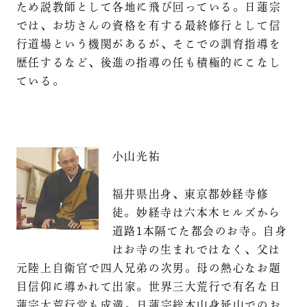
ため説教師として各地に飛び回っている。日蓮宗
では、お坊さんの資格を有する最終修行として信
行道場という機関があるが、そこでの訓育指導を
歴任するなど、後進の指導の任も積極的にこなし
ている。
小山光祐
福井県出身、東京都妙経寺修
徒。妙経寺は六本木ヒルズから
道路1本隔てた都会のお寺。自身
はお寺の生まれではなく、父は
元陸上自衛官で四人兄弟の次男。母の熱心なお題
目信仰に導かれて出家。世界三大荒行で有名な日
蓮宗大荒行堂も成満。日蓮宗総本山身延山でのお