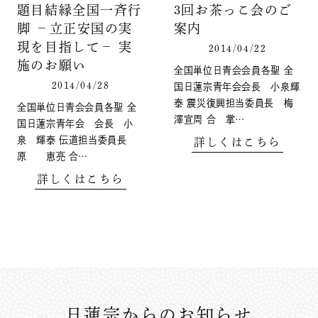
題目結縁全国一斉行
3回お茶っこ会のご
脚 －立正安国の実
案内
現を目指して－ 実
2014/04/22
施のお願い
全国単位日青会会員各聖 全
2014/04/28
国日蓮宗青年会会長 小泉輝
泰 震災復興担当委員長 梅
全国単位日青会会員各聖 全
澤宣周 合 掌…
国日蓮宗青年会 会長 小
泉 輝泰 伝道担当委員長
詳しくはこちら
原 恵亮 合…
詳しくはこちら
日蓮宗からのお知らせ