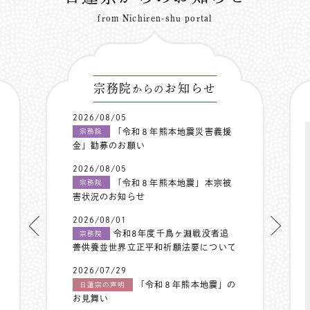
from Nichiren-shu portal
宗務院
お知らせ
からの
2026/08/05
「令和８年熊本地震災害義援
宗務院
金」勧募のお願い
2026/08/05
「令和８年熊本地震」本宗被
宗務院
害状況のお知らせ
2026/08/01
令和8年度千鳥ヶ淵戦没者追
宗務院
善供養並世界立正平和祈願法要について
2026/07/29
「令和８年熊本地震」の
日蓮宗の声明
お見舞い