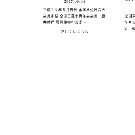
2017/09/04
平成２９年８月吉日 全国単位日青会
会員各聖 全国日蓮宗青年会会長 藤
全国
井教祥 震災復興担当委…
９月
井 教
詳しくはこちら