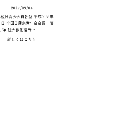
2017/09/04
単位日青会会員各聖 平成２９年
吉日 全国日蓮宗青年会会長 藤
 祥 社会教化担当…
詳しくはこちら