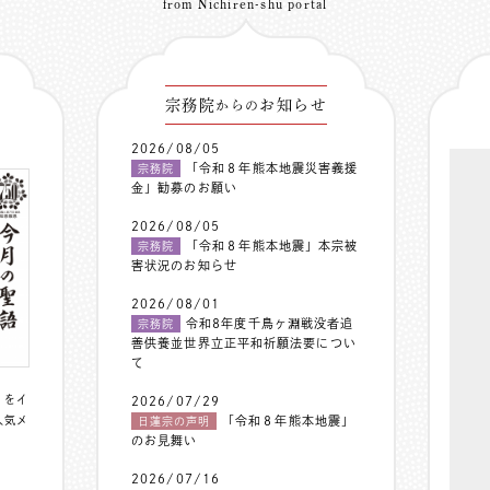
from Nichiren-shu portal
宗務院
お知らせ
からの
2026/08/05
「令和８年熊本地震災害義援
宗務院
金」勧募のお願い
2026/08/05
「令和８年熊本地震」本宗被
宗務院
害状況のお知らせ
2026/08/01
令和8年度千鳥ヶ淵戦没者追
宗務院
善供養並世界立正平和祈願法要につい
て
〟をイ
2026/07/29
人気メ
「令和８年熊本地震」
日蓮宗の声明
のお見舞い
2026/07/16