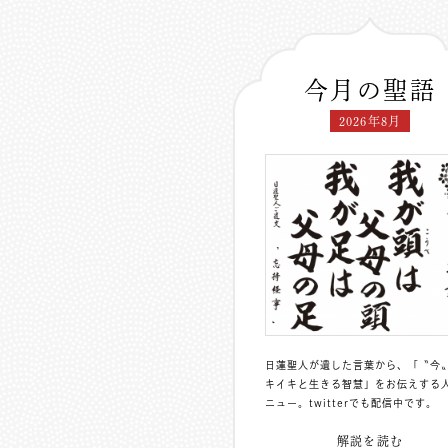
今月の聖語
2026年8月
日蓮聖人が遺した言葉から、「〝今
キイキと生きる智慧」をお伝えする
ニュー。
twitterでも配信中
です。
解説を読む