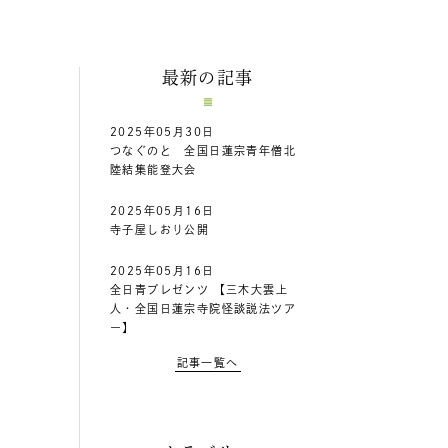
最新の記事
2025年05月30日
つなぐのと 全国日蓮宗青年僧北
陸結集能登大会
2025年05月16日
寺子屋しおり公開
2025年05月16日
全日青プレゼンツ 【三木大雲上
人・全国日蓮宗寺院怪談説法ツア
ー】
記事一覧へ