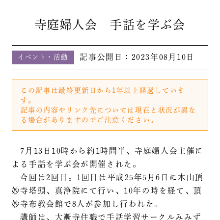
寺庭婦人会 手話を学ぶ会
記事公開日：
2023年08月10日
イベント・活動
この記事は最終更新日から1年以上経過していま
す。
記事の内容やリンク先については現在と状況が異な
る場合がありますのでご注意ください。
7月13日10時から約1時間半、寺庭婦人会主催に
よる手話を学ぶ会が開催された。
今回は2回目。1回目は平成25年5月6日に本山頂
妙寺塔頭、真浄院にて行い、10年の時を経て、頂
妙寺布教会館で8人が参加し行われた。
講師は、大漸寺住職で手話学習サークルみみず