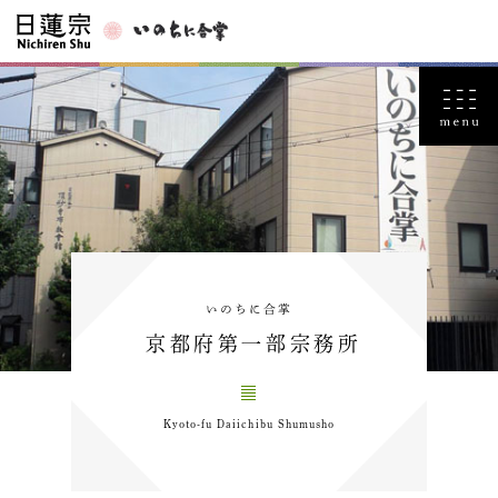
いのちに合掌
京都府第一部宗務所
Kyoto-fu Daiichibu Shumusho