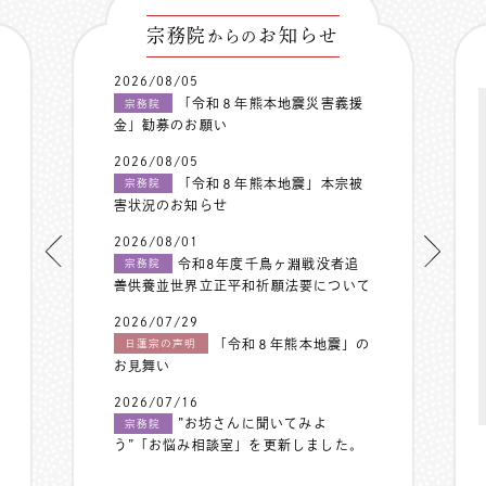
宗務院
お知らせ
からの
2026/08/05
「令和８年熊本地震災害義援
宗務院
金」勧募のお願い
2026/08/05
「令和８年熊本地震」本宗被
宗務院
害状況のお知らせ
2026/08/01
令和8年度千鳥ヶ淵戦没者追
宗務院
善供養並世界立正平和祈願法要について
2026/07/29
「令和８年熊本地震」の
日蓮宗の声明
お見舞い
2026/07/16
”お坊さんに聞いてみよ
宗務院
う”「お悩み相談室」を更新しました。