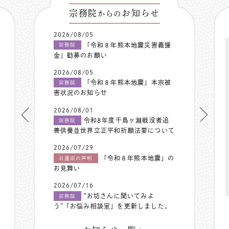
宗務院
お知らせ
からの
2026/08/05
「令和８年熊本地震災害義援
宗務院
金」勧募のお願い
2026/08/05
「令和８年熊本地震」本宗被
宗務院
害状況のお知らせ
2026/08/01
令和8年度千鳥ヶ淵戦没者追
宗務院
善供養並世界立正平和祈願法要について
2026/07/29
「令和８年熊本地震」の
日蓮宗の声明
お見舞い
2026/07/16
”お坊さんに聞いてみよ
宗務院
う”「お悩み相談室」を更新しました。