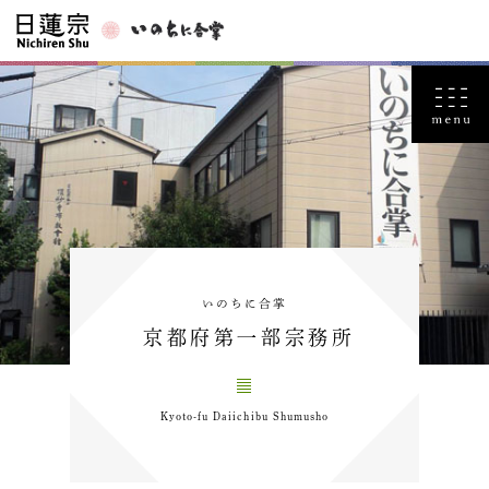
いのちに合掌
京都府第一部宗務所
Kyoto-fu Daiichibu Shumusho