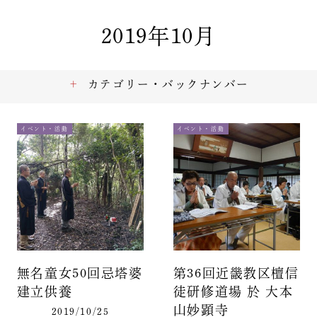
2019年10月
カテゴリー・バックナンバー
イベント・活動
イベント・活動
無名童女50回忌塔婆
第36回近畿教区檀信
建立供養
徒研修道場 於 大本
山妙顕寺
2019/10/25