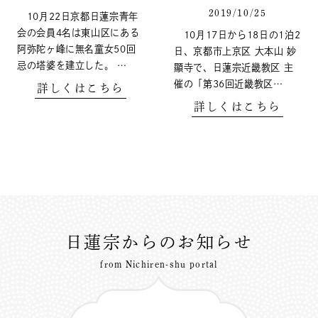
2019/10/25
10月22日京都日蓮宗青年
会の会員4名は東山区にある
10月17日から18日の1泊2
阿弥陀ヶ峰に無名童女50回
日、京都市上京区 大本山 妙
忌の塔婆を建立した。 …
顯寺で、日蓮宗近畿教区 主
催の「第36回近畿教区…
詳しくはこちら
詳しくはこちら
日蓮宗からのお知らせ
from Nichiren-shu portal