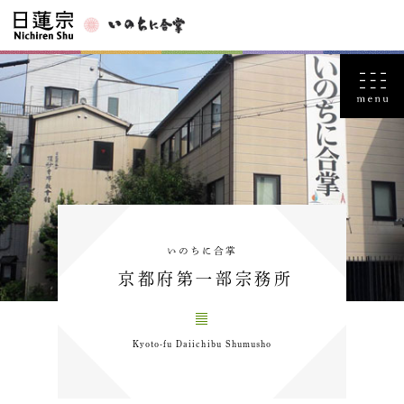
いのちに合掌
京都府第一部宗務所
Kyoto-fu Daiichibu Shumusho