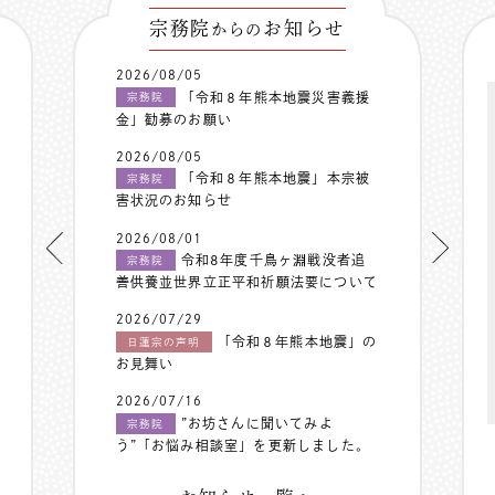
宗務院
お知らせ
からの
2026/08/05
「令和８年熊本地震災害義援
宗務院
金」勧募のお願い
2026/08/05
「令和８年熊本地震」本宗被
宗務院
害状況のお知らせ
2026/08/01
令和8年度千鳥ヶ淵戦没者追
宗務院
善供養並世界立正平和祈願法要について
2026/07/29
「令和８年熊本地震」の
日蓮宗の声明
お見舞い
2026/07/16
”お坊さんに聞いてみよ
宗務院
う”「お悩み相談室」を更新しました。