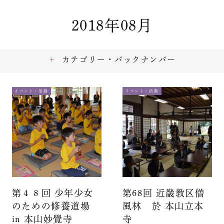
2018年08月
カテゴリー・バックナンバー
イベント・活動
イベント・活動
第４８回 少年少女
第68回 近畿教区僧
のための修養道場
風林 於 本山立本
in 本山妙覺寺
寺