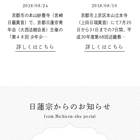
2018/08/24
2018/08/10
京都市の本山妙覺寺（宮﨑
京都市上京区本山立本寺
日嚴貫首）で、京都日蓮宗青
（上田日瑞貫首）にて7月25
年会（大西法樹会長）主催の
日から31日までの7日間、平
「第４８回 少年少…
成30年度第68回近畿教…
詳しくはこちら
詳しくはこちら
日蓮宗からのお知らせ
from Nichiren-shu portal