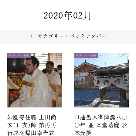
2020年02月
カテゴリー・バックナンバー
イベント・活動
イベント・活動
妙圓寺住職 上田尚
日蓮聖人御降誕八〇
玄(日友)師 第再再
〇年 並 本堂落慶 於
行成満帰山奉告式
本光院