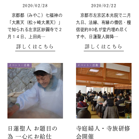
2020/02/28
2020/02/22
京都都（みやこ）七福神の
京都市左京区本光院で二月
「大黒天（松ヶ崎大黒天）」
九日、法縁、有縁の僧侶・檀
で知られる左京区妙圓寺で２
信徒約80名が堂内埋め尽く
月１４日、上田尚…
す中、日蓮聖人御降…
詳しくはこちら
詳しくはこちら
イベント・活動
イベント・活動
日蓮聖人 お題目の
寺庭婦人・寺族研修
為 一心にお給仕
会開催