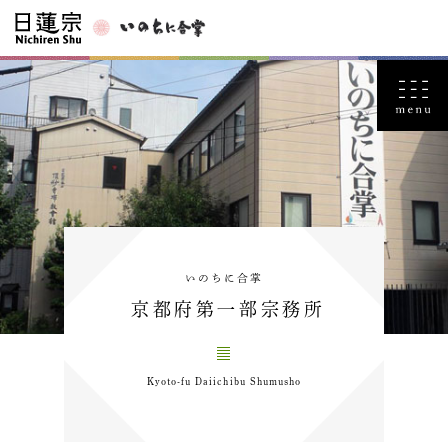
いのちに合掌
京都府第一部宗務所
Kyoto-fu Daiichibu Shumusho