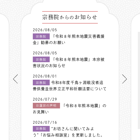
宗務院
お知らせ
からの
2026/08/05
「令和８年熊本地震災害義援
宗務院
金」勧募のお願い
2026/08/05
「令和８年熊本地震」本宗被
宗務院
害状況のお知らせ
2026/08/01
令和8年度千鳥ヶ淵戦没者追
宗務院
善供養並世界立正平和祈願法要について
2026/07/29
「令和８年熊本地震」の
日蓮宗の声明
お見舞い
2026/07/16
”お坊さんに聞いてみよ
宗務院
う”「お悩み相談室」を更新しました。