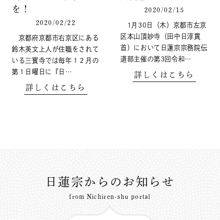
を！
2020/02/15
2020/02/22
1月30日（木）京都市左京
区本山頂妙寺（田中日淳貫
京都府京都市右京区にある
首）において日蓮宗宗務院伝
鈴木英文上人が住職をされて
道部主催の第3回令和…
いる三寳寺では毎年１２月の
第１日曜日に『日…
詳しくはこちら
詳しくはこちら
日蓮宗からのお知らせ
from Nichiren-shu portal